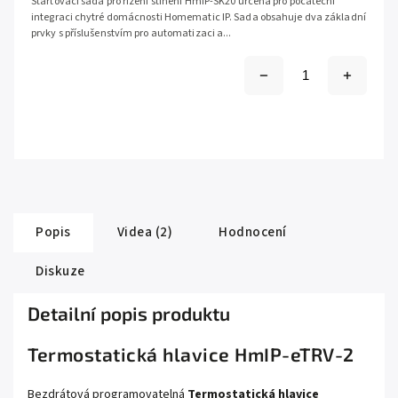
Startovací sada pro řízení stínění HmIP-SK20 určená pro počáteční
integraci chytré domácnosti Homematic IP. Sada obsahuje dva základní
prvky s příslušenstvím pro automatizaci a...
Popis
Videa (2)
Hodnocení
Diskuze
Detailní popis produktu
Termostatická hlavice HmIP-eTRV-2
Bezdrátová programovatelná
Termostatická hlavice