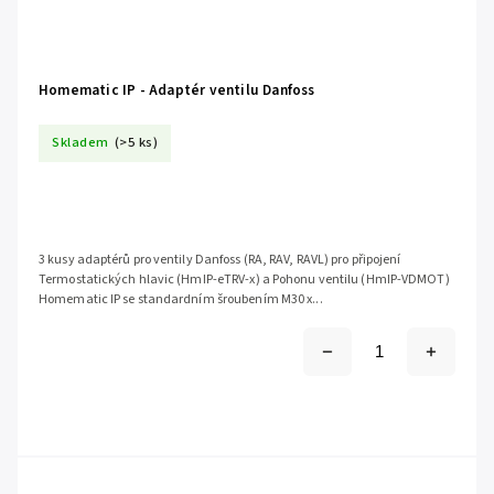
Homematic IP - Adaptér ventilu Danfoss
Skladem
(>5 ks)
3 kusy adaptérů pro ventily Danfoss (RA, RAV, RAVL) pro připojení
Termostatických hlavic (HmIP-eTRV-x) a Pohonu ventilu (HmIP-VDMOT)
Homematic IP se standardním šroubením M30 x...