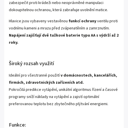
zabezpečit proti krádeži nebo neoprávněné manipulaci
dokoupitelnou ochranou, která zabraňuje uvolnění matice.
Hlavice jsou vybaveny vestavěnou
funkcí ochrany
ventilu proti
vodnímu kameni a mrazu před zvápenatěním a zamrznutím.
Napájení zajišťují dvě tužkové baterie typu AA s výdrží až 2
roky.
Široký rozsah využití
Ideální pro všestranné použití
v domácnostech, kancelářích,
firmách, zdravotnických zařízeních atd.
Pokročilá predikce vytápění, unikátní algoritmus řízení a časové
programy sníží náklady na vytápění a zajistí optimální
preferovanou teplotu bez zbytečného plýtvání energiemi.
Funkce: