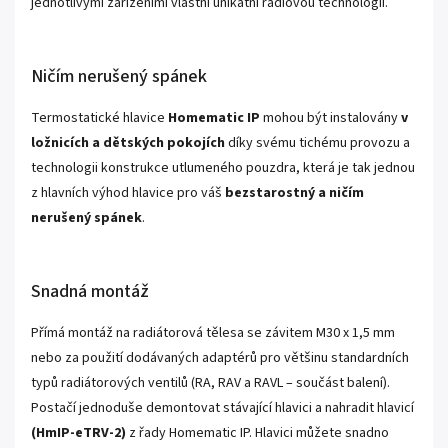
jednotlivými zařízeními vlastní unikátní rádiovou technologií.
Ničím nerušený spánek
Termostatické hlavice
Homematic IP
mohou být instalovány
v
ložnicích a dětských pokojích
díky svému tichému provozu a
technologii konstrukce utlumeného pouzdra, která je tak jednou
z hlavních výhod hlavice pro váš
bezstarostný a ničím
nerušený spánek
.
Snadná montáž
Přímá montáž na radiátorová tělesa se závitem M30 x 1,5 mm
nebo za použití dodávaných adaptérů pro většinu standardních
typů radiátorových ventilů (RA, RAV a RAVL – součást balení).
Postačí jednoduše demontovat stávající hlavici a nahradit hlavicí
(HmIP-eTRV-2)
z řady Homematic IP. Hlavici můžete snadno