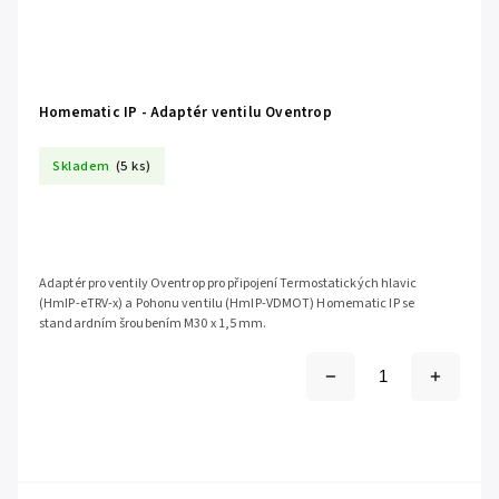
Homematic IP - Adaptér ventilu Oventrop
Skladem
(5 ks)
Adaptér pro ventily Oventrop pro připojení Termostatických hlavic
(HmIP-eTRV-x) a Pohonu ventilu (HmIP-VDMOT) Homematic IP se
standardním šroubením M30 x 1,5 mm.