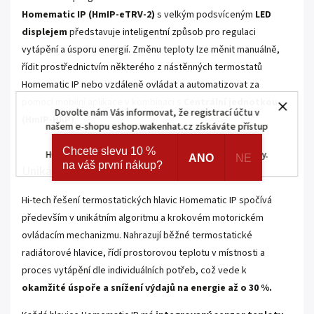
Homematic IP (HmIP-eTRV-2)
s velkým podsvíceným
LED
displejem
představuje inteligentní způsob pro regulaci
vytápění a úsporu energií. Změnu teploty lze měnit manuálně,
řídit prostřednictvím některého z nástěnných termostatů
Homematic IP nebo vzdáleně ovládat a automatizovat za
pomocí mobilní aplikace v kombinaci s
Centrální jednotkou
Dovolte nám Vás informovat, že registrací účtu v
(HmIP-HAP)
.
našem e-shopu eshop.wakenhat.cz získáváte přístup
ke skrytým a speciálním nabídkám značek AJAX a
Chcete slevu 10 %
HOMEMATIC IP. Navíc registrací získáváte různé slevy.
ANO
NE
na váš první nákup?
Unikátní řešení
Hi-tech řešení termostatických hlavic Homematic IP spočívá
především v unikátním algoritmu a krokovém motorickém
ovládacím mechanizmu. Nahrazují běžné termostatické
radiátorové hlavice, řídí prostorovou teplotu v místnosti a
proces vytápění dle individuálních potřeb, což vede k
okamžité úspoře a snížení výdajů na energie až o 30 %.