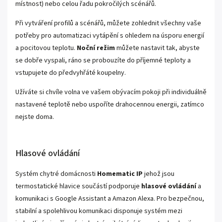
místnost) nebo celou řadu pokročilých scénářů.
Při vytváření profilů a scénářů, můžete zohlednit všechny vaše
potřeby pro automatizaci vytápění s ohledem na úsporu energií
a pocitovou teplotu.
Noční režim
můžete nastavit tak, abyste
se dobře vyspali, ráno se probouzíte do příjemné teploty a
vstupujete do předvyhřáté koupelny.
Užíváte si chvíle volna ve vašem obývacím pokoji při individuálně
nastavené teplotě nebo uspoříte drahocennou energii, zatímco
nejste doma.
Hlasové ovládání
Systém chytré domácnosti
Homematic IP
jehož jsou
termostatické hlavice součástí podporuje
hlasové ovládání
a
komunikaci s Google Assistant a Amazon Alexa. Pro bezpečnou,
stabilní a spolehlivou komunikaci disponuje systém mezi