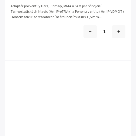
Adaptér pro ventily Herz, Comap, MMA a SAM pro připojení
Termostatických hlavic (HmIP-eTRV-x) a Pohonu ventilu (HmIP-VDMOT)
Homematic IP se standardním šroubením M30 x 1,5 mm....