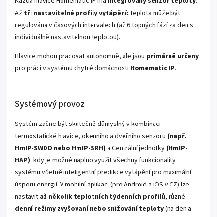
Každá hlavice Homematic IP má
integrovaný senzor teploty
.
Až
tři nastavitelné profily vytápění:
teplota může být
regulována v časových intervalech (až 6 topných fází za den s
individuálně nastavitelnou teplotou).
Hlavice mohou pracovat autonomně, ale jsou
primárně určeny
pro práci v systému chytré domácnosti
Homematic IP
.
Systémový provoz
Systém začne být skutečně důmyslný v kombinaci
termostatické hlavice, okenního a dveřního senzoru
(např.
HmIP-SWDO nebo HmIP-SRH)
a Centrální jednotky
(HmIP-
HAP)
, kdy je možné naplno využít všechny funkcionality
systému včetně inteligentní predikce vytápění pro maximální
úsporu energií. V mobilní aplikaci (pro Android a iOS v CZ) lze
nastavit
až několik teplotních týdenních profilů
, různé
denní režimy
zvyšovaní nebo snižování teploty
(na den a