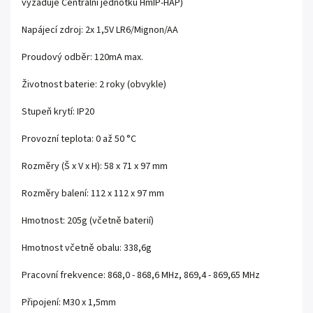
vyžaduje Centrální jednotku HmIP-HAP)
Napájecí zdroj: 2x 1,5V LR6/Mignon/AA
Proudový odběr: 120mA max.
Životnost baterie: 2 roky (obvykle)
Stupeň krytí: IP20
Provozní teplota: 0 až 50 °C
Rozměry (Š x V x H): 58 x 71 x 97 mm
Rozměry balení: 112 x 112 x 97 mm
Hmotnost: 205g (včetně baterií)
Hmotnost včetně obalu: 338,6g
Pracovní frekvence: 868,0 - 868,6 MHz, 869,4 - 869,65 MHz
Připojení: M30 x 1,5mm