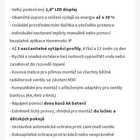
- Velký podsvícený
1,6" LED displej
- Okamžitá úspora a snížení výdajů na energie
až o 30 %
- Ovládání prostřednictvím tlačítka a otočného prstence
- Individuální nastavení teploty manuálně nebo pomocí
bezplatné aplikace Homematic IP
- Až
3 nastavitelné vytápěcí profily
, 6 fází a 13 změn za den
- Rychlá a snadná instalace bez nutnosti vypouštět vodu nebo
zasahovat do rozvodů topení
- Kovová matice pro přímou montáž na všechny běžné
radiátorové ventily se závitem M30
- Kompatibilní pro montáž s přiloženými adaptéry pro ventily
Danfoss (RA, RAV a RAVL)
- Napájení pomocí
dvou kusů AA baterií
- Extrémně tichý provoz, vhodná pro montáž
do ložnic a
dětských pokojů
- Vestavěná automatická ochrana proti zamrznutí ventilu
- Dokoupitelná ochrana proti krádeži nebo neoprávněné