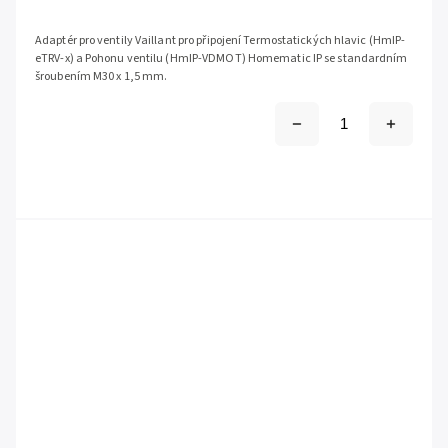
Adaptér pro ventily Vaillant pro připojení Termostatických hlavic (HmIP-
eTRV-x) a Pohonu ventilu (HmIP-VDMOT) Homematic IP se standardním
šroubením M30 x 1,5 mm.