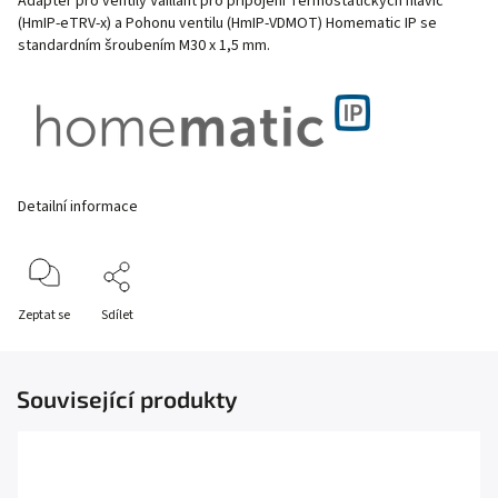
Adaptér pro ventily Vaillant pro připojení Termostatických hlavic
(HmIP-eTRV-x) a Pohonu ventilu (HmIP-VDMOT) Homematic IP se
standardním šroubením M30 x 1,5 mm.
Detailní informace
Zeptat se
Sdílet
Související produkty