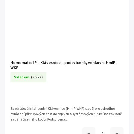
Homematic IP - Klávesnice - podsvícená, venkovní HmIP-
WKP
Skladem
(>5 ks)
Bezdrátová inteligentní Klávesnice (HmIP-WKP) slouží pro pohodlné
ovládání přístupových cest do objektu a systémových funkcí na základě
zadání číselného kódu. Podsvícená...