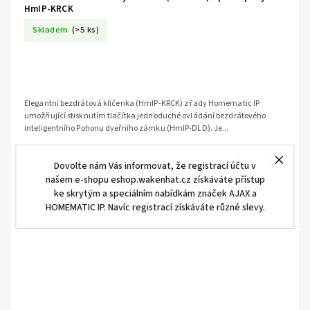
HmIP-KRCK
Skladem
(>5 ks)
Elegantní bezdrátová klíčenka (HmIP-KRCK) z řady Homematic IP
umožňující stisknutím tlačítka jednoduché ovládání bezdrátového
inteligentního Pohonu dveřního zámku (HmIP-DLD). Je...
Dovolte nám Vás informovat, že registrací účtu v
našem e-shopu eshop.wakenhat.cz získáváte přístup
ke skrytým a speciálním nabídkám značek AJAX a
HOMEMATIC IP. Navíc registrací získáváte různé slevy.