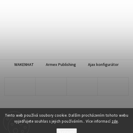
WAKENHAT
Armex Publishing
Ajax konfigurátor
Tento web používá soubory cookie. Dalším procházením tohoto webu
vyjadřujete souhlas s jejich používáním.. Více informací
zde
.
Copyright 2026
WAKENHAT e-shop
. Všechna práva vyhrazena.
Nastavení