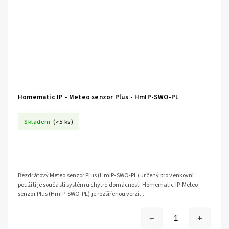
Homematic IP - Meteo senzor Plus - HmIP-SWO-PL
Skladem
(>5 ks)
Bezdrátový Meteo senzor Plus (HmIP-SWO-PL) určený pro venkovní
použití je součástí systému chytré domácnosti Homematic IP. Meteo
senzor Plus (HmIP-SWO-PL) je rozšířenou verzí...