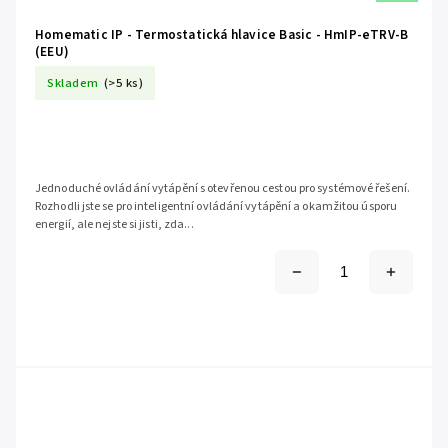
Homematic IP - Termostatická hlavice Basic - HmIP-eTRV-B
(EEU)
Skladem
(>5 ks)
Jednoduché ovládání vytápění s otevřenou cestou pro systémové řešení.
Rozhodli jste se pro inteligentní ovládání vytápění a okamžitou úsporu
energií, ale nejste si jisti, zda...