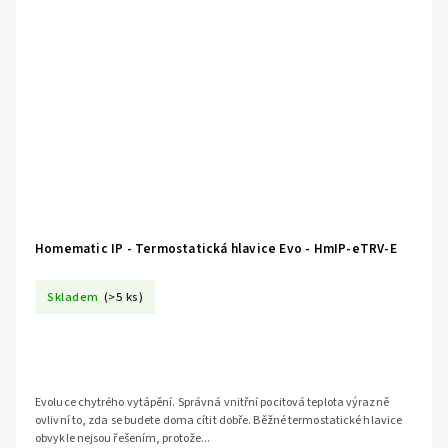
Homematic IP - Termostatická hlavice Evo - HmIP-eTRV-E
Skladem
(>5 ks)
Evoluce chytrého vytápění. Správná vnitřní pocitová teplota výrazně
ovlivní to, zda se budete doma cítit dobře. Běžné termostatické hlavice
obvykle nejsou řešením, protože...