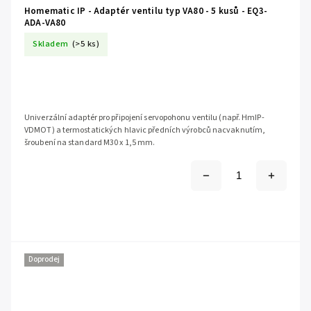
Homematic IP - Adaptér ventilu typ VA80 - 5 kusů - EQ3-
ADA-VA80
Skladem
(>5 ks)
Univerzální adaptér pro připojení servopohonu ventilu (např. HmIP-
VDMOT) a termostatických hlavic předních výrobců nacvaknutím,
šroubení na standard M30 x 1,5 mm.
Doprodej