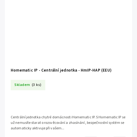
Homematic IP - Centrální jednotka - HmIP-HAP (EEU)
Skladem
(3 ks)
Centrální jednotka chytré domácnosti Homematic IP. S Homematic IP se
už nemusíte starat o rozsvěcování a zhasínání, bezpečnostní systém se
automaticky aktivuje při vašem...