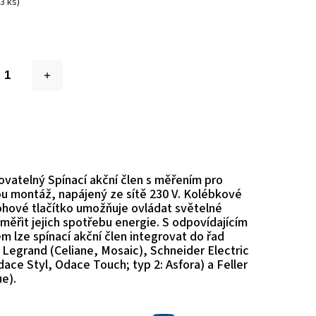
(3 ks)
vatelný Spínací akční člen s měřením pro
u montáž, napájený ze sítě 230 V. Kolébkové
hové tlačítko umožňuje ovládat světelné
měřit jejich spotřebu energie. S odpovídajícím
m lze spínací akční člen integrovat do řad
 Legrand (Celiane, Mosaic), Schneider Electric
dace Styl, Odace Touch; typ 2: Asfora) a Feller
e).