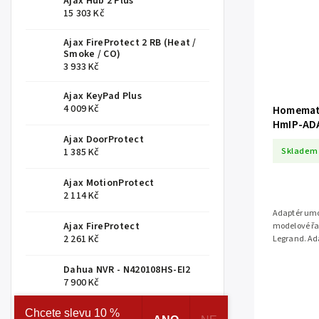
Ajax Hub 2 Plus
15 303 Kč
Ajax FireProtect 2 RB (Heat /
Smoke / CO)
3 933 Kč
Ajax KeyPad Plus
4 009 Kč
Homemati
HmIP-AD
Ajax DoorProtect
Skladem
1 385 Kč
Ajax MotionProtect
2 114 Kč
Adaptér umo
Ajax FireProtect
modelové řa
2 261 Kč
Legrand. Ad
členu HmIP-
Dahua NVR - N420108HS-EI2
7 900 Kč
O2 Roční datové připojení 50
Chcete slevu 10 %