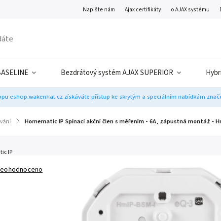
Napište nám
Ajax certifikáty
o AJAX systému
BASELINE
Bezdrátový systém AJAX SUPERIOR
Hybr
pu eshop.wakenhat.cz získáváte přístup ke skrytým a speciálním nabídkám značek
ívání
/
Homematic IP Spínací akční člen s měřením - 6A, zápustná montáž - 
ic IP
eohodnoceno