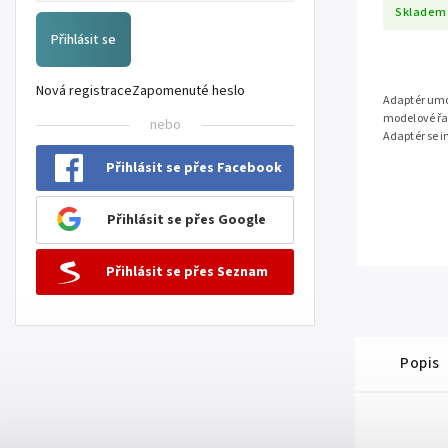
Skladem
Přihlásit se
Nová registrace
Zapomenuté heslo
Adaptér umo
modelové řad
nebo
Adaptér se 
HmIP-BSM-I,
Přihlásit se přes Facebook
Přihlásit se přes Google
Přihlásit se přes Seznam
Popis