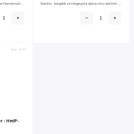
dov Homematic
Electric. Adaptér se integruje k spínacímu akčnímu
členu HmIP-BSM-I, HmIP-BDT-I a HmIP-BBL-I.
Kód:
3636
r - HmIP-