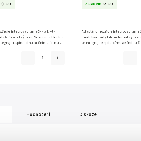
(4 ks)
Skladem
(5 ks)
žňuje integrovat rámečky a kryty
Adaptér umožňuje integrovat rámeč
y Asfora od výrobce Schneider Electric.
modelové řady Ediziodue od výrobce 
integruje k spínacímu akčnímu členu
se integruje k spínacímu akčnímu 
 HmIP-BDT-I a...
I.
Hodnocení
Diskuze