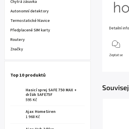
Chytrá zásuvka
Autonomní detektory
Termostatické hlavice
Detailní in
Předplacené SIM karty
Routery
Značky
Zeptat se
Top 10 produktů
Souvisej
Hasicí sprej SAFE 750 MAX +
držák SAFE75F
595 Kč
Ajax HomeSiren
1 968 Kč