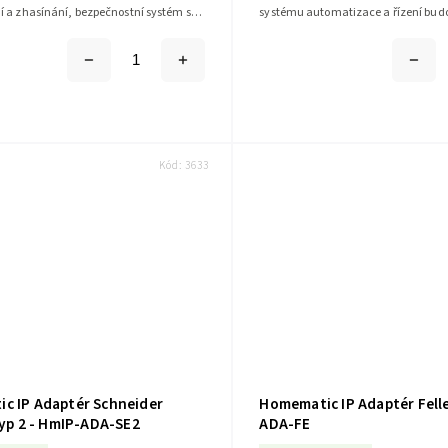
í a zhasínání, bezpečnostní systém se
systému automatizace a řízení bu
aktivuje při vašem...
IP pomocí intuitivní bezplatné...
Kód:
3633
c IP Adaptér Schneider
Homematic IP Adaptér Felle
typ 2 - HmIP-ADA-SE2
ADA-FE