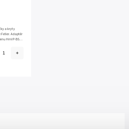
ky a kryty
Feller. Adaptér
členu HmIP-BSM-