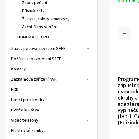
Skladem
Zabezpečení
Příslušenství
Žaluzie, rolety a markýzy
Akční členy stínění
HOMEMATIC PRO
Zabezpečovací systém SAFE
Požární zabezpečení SAFE
Kamery
Programo
Záznamová zařízení NVR
zápustno
HDD
dvoupolo
okruhy a 
Hasící prostředky
adaptére
vypínačů
Dveřní kukátka
(typ 1: O
Videotelefony
(Ediziodu
Elektrické zámky