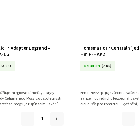
c IP Adaptér Legrand -
Homematic IP Centrální jed
A-LG
HmIP-HAP2
(3 ks)
Skladem
(2 ks)
žňuje integrovat rámečky a kryty
HmIP-HAP2 spojuje všechna vaše int
dy Céliane nebo Mosaic od společnosti
zařízení do jednoho bezpečného sys
aptér se integruje k spínacímu akčnímu
cloud. Vše pod kontrolou – vytápění, 
BSM-I.
zabezpečení ovládáte snadno přes..