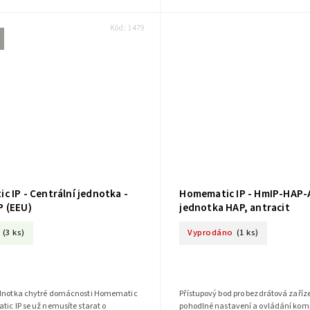
Kód:
1479
 IP - Centrální jednotka -
Homematic IP - HmIP-HAP-A
 (EEU)
jednotka HAP, antracit
(3 ks)
Vyprodáno
(1 ks)
ednotka chytré domácnosti Homematic
Přístupový bod pro bezdrátová zaříze
tic IP se už nemusíte starat o
pohodlné nastavení a ovládání kom