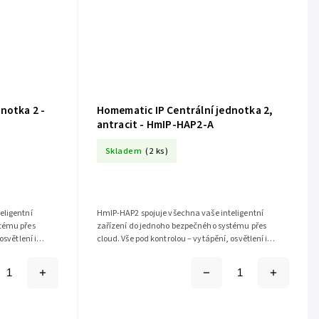
notka 2 -
Homematic IP Centrální jednotka 2,
antracit - HmIP-HAP2-A
Skladem
(2 ks)
eligentní
HmIP-HAP2 spojuje všechna vaše inteligentní
tému přes
zařízení do jednoho bezpečného systému přes
osvětlení i
cloud. Vše pod kontrolou – vytápění, osvětlení i
.
zabezpečení ovládáte snadno přes...