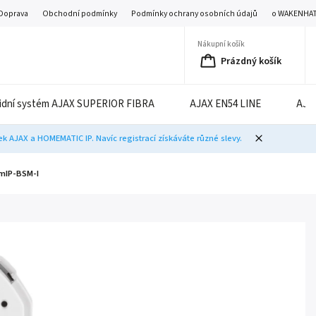
Doprava
Obchodní podmínky
Podmínky ochrany osobních údajů
o WAKENHA
Nákupní košík
Prázdný košík
idní systém AJAX SUPERIOR FIBRA
AJAX EN54 LINE
AJA
 AJAX a HOMEMATIC IP. Navíc registrací získáváte různé slevy.
HmIP-BSM-I