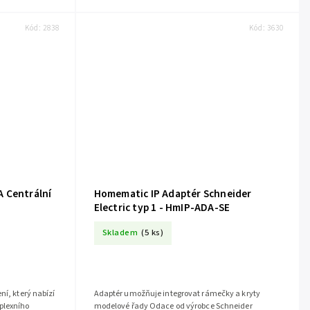
Kód:
2838
Kód:
3630
 Centrální
Homematic IP Adaptér Schneider
Electric typ 1 - HmIP-ADA-SE
Skladem
(5 ks)
ní, který nabízí
Adaptér umožňuje integrovat rámečky a kryty
plexního
modelové řady Odace od výrobce Schneider