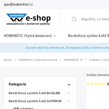
ajax@wakenhat.cz
HOMEMATIC Chytrá domácnost
Bezdrátový systém AJAX 
Dovolte nám Vás informovat, že registrací účtu v našem e-sho
Domů
/
HOMEMATIC Chytrá domácnost
/
HOMEMATIC IP
/
Osvětlení a stm
Značka:
Homemat
N
Kategorie
Bezdrátový systém AJAX BASELINE
Bezdrátový systém AJAX SUPERIOR
NVR a kamery