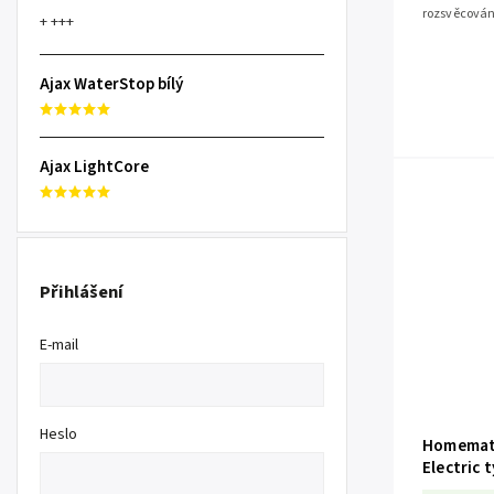
rozsvěcován
+ +++
automaticky 
Ajax WaterStop bílý
Ajax LightCore
Přihlášení
E-mail
Heslo
Homemati
Electric 