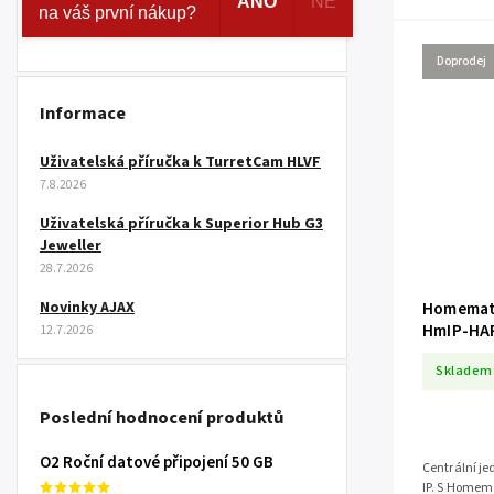
ANO
NE
GB
na váš první nákup?
999 Kč
Doprodej
Informace
Uživatelská příručka k TurretCam HLVF
7.8.2026
Uživatelská příručka k Superior Hub G3
Jeweller
28.7.2026
Novinky AJAX
Homematic
HmIP-HAP
12.7.2026
Skladem
Poslední hodnocení produktů
O2 Roční datové připojení 50 GB
Centrální j
IP. S Homema