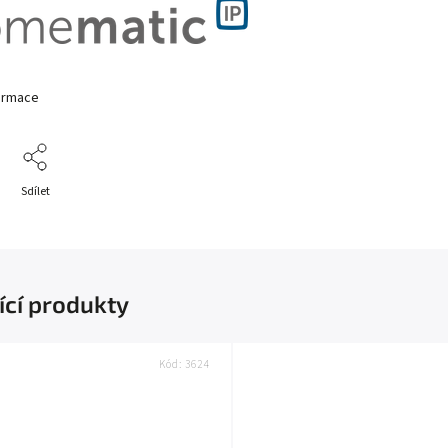
formace
Sdílet
ící produkty
Kód:
3624