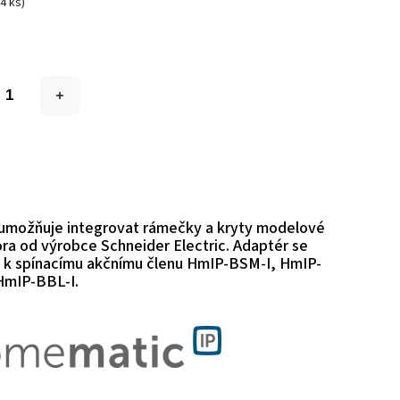
(4 ks)
umožňuje integrovat rámečky a kryty modelové
ora od výrobce Schneider Electric. Adaptér se
e k spínacímu akčnímu členu HmIP-BSM-I, HmIP-
HmIP-BBL-I.