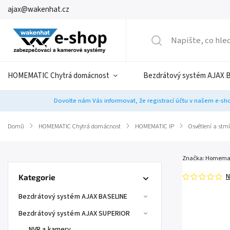
ajax@wakenhat.cz
HOMEMATIC Chytrá domácnost
Bezdrátový systém AJAX 
Dovolte nám Vás informovat, že registrací účtu v našem e-sho
Domů
/
HOMEMATIC Chytrá domácnost
/
HOMEMATIC IP
/
Osvětlení a stm
Značka:
Homemat
N
Kategorie
Bezdrátový systém AJAX BASELINE
Bezdrátový systém AJAX SUPERIOR
NVR a kamery