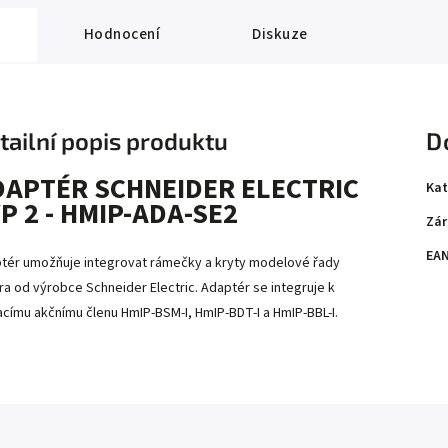
Hodnocení
Diskuze
tailní popis produktu
D
DAPTÉR SCHNEIDER ELECTRIC
Kat
P 2 - HMIP-ADA-SE2
Zár
EA
tér umožňuje integrovat rámečky a kryty modelové řady
ra od výrobce Schneider Electric. Adaptér se integruje k
acímu akčnímu členu HmIP-BSM-I, HmIP-BDT-I a HmIP-BBL-I.