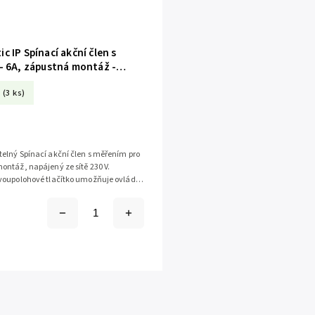
 IP Spínací akční člen s
- 6A, zápustná montáž -
-I
(3 ks)
elný Spínací akční člen s měřením pro
ntáž, napájený ze sítě 230 V.
voupolohové tlačítko umožňuje ovládat
hy a měřit jejich...