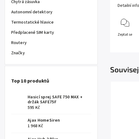
Chytrá zásuvka
Detailní in
Autonomní detektory
Termostatické hlavice
Předplacené SIM karty
Zeptat se
Routery
Značky
Souvisej
Top 10 produktů
Hasicí sprej SAFE 750 MAX +
držák SAFE75F
595 Kč
Ajax HomeSiren
1 968 Kč