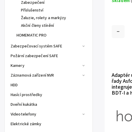
Skladem
Zabezpečení
Příslušenství
Žaluzie, rolety a markýzy
Akční členy stínění
HOMEMATIC PRO
Zabezpečovací systém SAFE
Požární zabezpečení SAFE
Kamery
Adaptér 
Záznamová zařízení NVR
řady Asf
HDD
integruj
BDT-I a 
Hasící prostředky
Dveřní kukátka
Videotelefony
Elektrické zámky