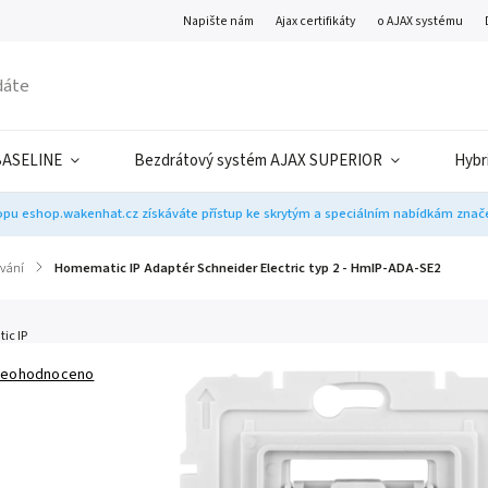
Napište nám
Ajax certifikáty
o AJAX systému
BASELINE
Bezdrátový systém AJAX SUPERIOR
Hybr
pu eshop.wakenhat.cz získáváte přístup ke skrytým a speciálním nabídkám značek
ívání
/
Homematic IP Adaptér Schneider Electric typ 2 - HmIP-ADA-SE2
ic IP
eohodnoceno