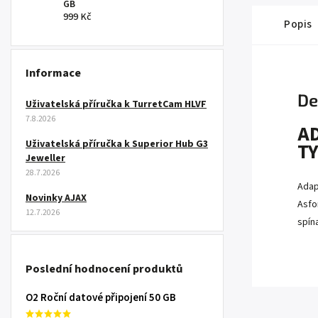
GB
999 Kč
Popis
Informace
De
Uživatelská příručka k TurretCam HLVF
7.8.2026
A
Uživatelská příručka k Superior Hub G3
TY
Jeweller
28.7.2026
Adap
Novinky AJAX
Asfo
12.7.2026
spín
Poslední hodnocení produktů
O2 Roční datové připojení 50 GB