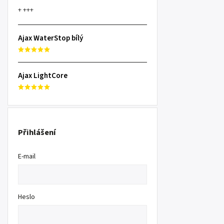
+ +++
Ajax WaterStop bílý
Ajax LightCore
Přihlášení
E-mail
Heslo