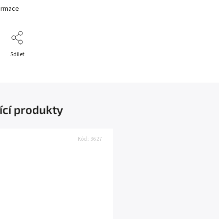
formace
Sdílet
ící produkty
Kód:
3627