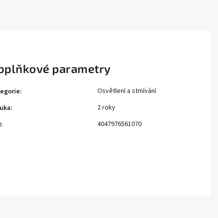
oplňkové parametry
Osvětlení a stmívání
egorie
:
2 roky
uka
:
4047976561070
N
: