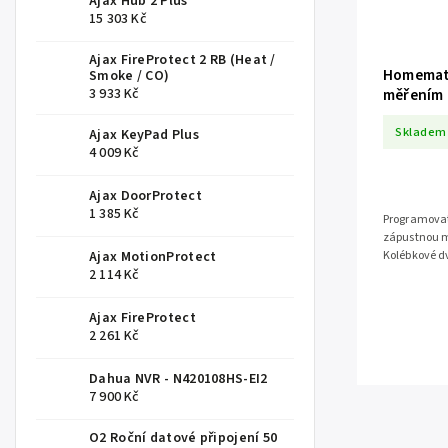
Ajax Hub 2 Plus
15 303 Kč
Ajax FireProtect 2 RB (Heat /
Homematic
Smoke / CO)
3 933 Kč
měřením 
HmIP-BSM
Skladem
Ajax KeyPad Plus
4 009 Kč
Ajax DoorProtect
1 385 Kč
Programovat
zápustnou mo
Ajax MotionProtect
Kolébkové d
2 114 Kč
světelné okru
Ajax FireProtect
2 261 Kč
Dahua NVR - N420108HS-EI2
7 900 Kč
O2 Roční datové připojení 50