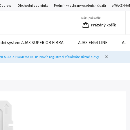
Doprava
Obchodní podmínky
Podmínky ochrany osobních údajů
o WAKENHA
Nákupní košík
Prázdný košík
idní systém AJAX SUPERIOR FIBRA
AJAX EN54 LINE
AJA
 AJAX a HOMEMATIC IP. Navíc registrací získáváte různé slevy.