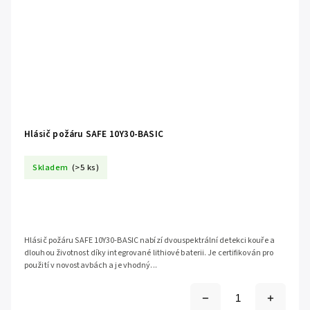
Hlásič požáru SAFE 10Y30-BASIC
Skladem
(>5 ks)
Hlásič požáru SAFE 10Y30-BASIC nabízí dvouspektrální detekci kouře a
dlouhou životnost díky integrované lithiové baterii. Je certifikován pro
použití v novostavbách a je vhodný...