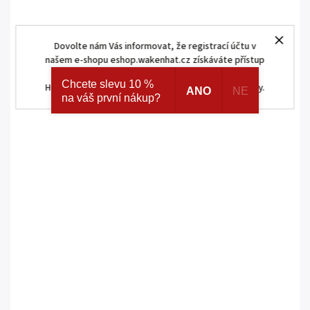
Dovolte nám Vás informovat, že registrací účtu v
našem e-shopu eshop.wakenhat.cz získáváte přístup
ke skrytým a speciálním nabídkám značek AJAX a
Chcete slevu 10 %
HOMEMATIC IP. Navíc registrací získáváte různé slevy.
ANO
NE
na váš první nákup?