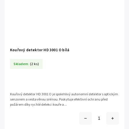
Kouřový detektor HD 3001 O bílá
Skladem
(2 ks)
Kouřový detektor HD 3001 O je spolehlivý autonomní detektor s optickým
senzorem a vestavěnou sirénou. Poskytuje efektivní ochranu před
požárem díky rychlé detekci kouře a...