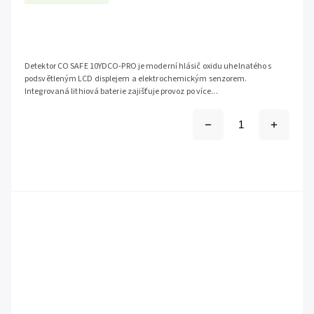
Detektor CO SAFE 10YDCO-PRO je moderní hlásič oxidu uhelnatého s
podsvětleným LCD displejem a elektrochemickým senzorem.
Integrovaná lithiová baterie zajišťuje provoz po více...