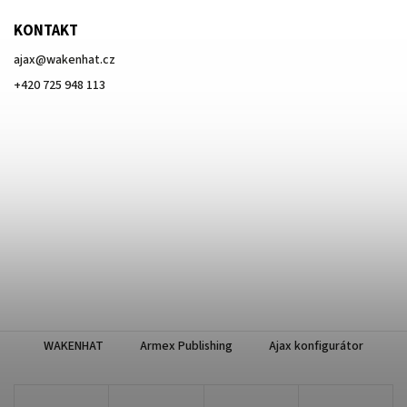
KONTAKT
ajax
@
wakenhat.cz
+420 725 948 113
WAKENHAT
Armex Publishing
Ajax konfigurátor