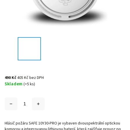
490 Kč
405 Kč bez DPH
Skladem
(>5 ks)
Hlásič požáru SAFE 10Y30-PRO je vybaven dvouspektrální optickou
komorou a integrovanou lithiovou baterií, která zajišťuje provoz po