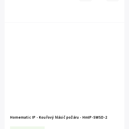
Homematic IP - Kouřový hlásič požáru - HmIP-SWSD-2