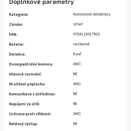
Doplňkové parametry
Autonomní detektory
Kategorie
:
10 let
Záruka
:
0703123017923
EAN
:
vestavné
Baterie
:
Kouř
Detekce
:
ANO
Dvouspektrální komora
:
NE
Hlasové varování
:
ANO
IR utišení poplachu
:
NE
Komunikace s ústřednou
:
NE
Napájení ze sítě
:
ANO
Ochrana proti vlhkosti
:
NE
Reléový výstup
: