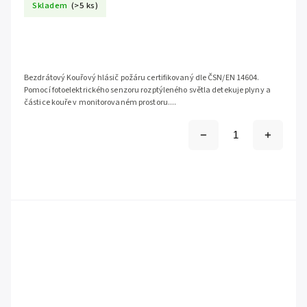
Skladem
(>5 ks)
Bezdrátový Kouřový hlásič požáru certifikovaný dle ČSN/EN 14604.
Pomocí fotoelektrického senzoru rozptýleného světla detekuje plyny a
částice kouře v monitorovaném prostoru....