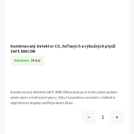
Kombinovaný detektor CO, hořlavých a výbušných plynů
SAFE 808COM
Skladem
(4 ks)
Kombinovaný detektor SAFE 808COM poskytuje ochranu před oxidem
uhelnatým a hořlavými plyny. Díky hlasovému varování v češtině a
digitálnímu displeji zajišťuje okamžitou...