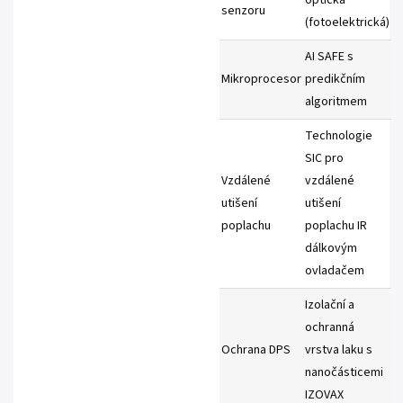
senzoru
(fotoelektrická)
AI SAFE s
Mikroprocesor
predikčním
algoritmem
Technologie
SIC pro
Vzdálené
vzdálené
utišení
utišení
poplachu
poplachu IR
dálkovým
ovladačem
Izolační a
ochranná
Ochrana DPS
vrstva laku s
nanočásticemi
IZOVAX