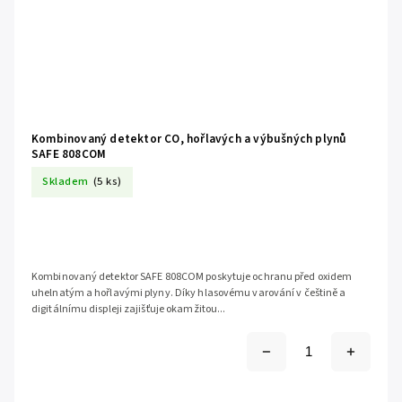
Kombinovaný detektor CO, hořlavých a výbušných plynů
SAFE 808COM
Skladem
(5 ks)
Kombinovaný detektor SAFE 808COM poskytuje ochranu před oxidem
uhelnatým a hořlavými plyny. Díky hlasovému varování v češtině a
digitálnímu displeji zajišťuje okamžitou...