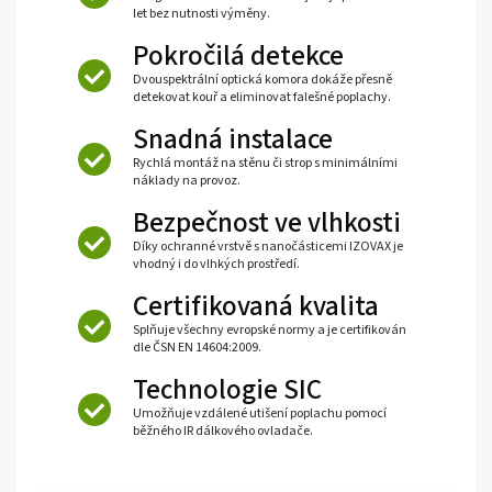
let bez nutnosti výměny.
Pokročilá detekce
Dvouspektrální optická komora dokáže přesně
detekovat kouř a eliminovat falešné poplachy.
Snadná instalace
Rychlá montáž na stěnu či strop s minimálními
náklady na provoz.
Bezpečnost ve vlhkosti
Díky ochranné vrstvě s nanočásticemi IZOVAX je
vhodný i do vlhkých prostředí.
Certifikovaná kvalita
Splňuje všechny evropské normy a je certifikován
dle ČSN EN 14604:2009.
Technologie SIC
Umožňuje vzdálené utišení poplachu pomocí
běžného IR dálkového ovladače.