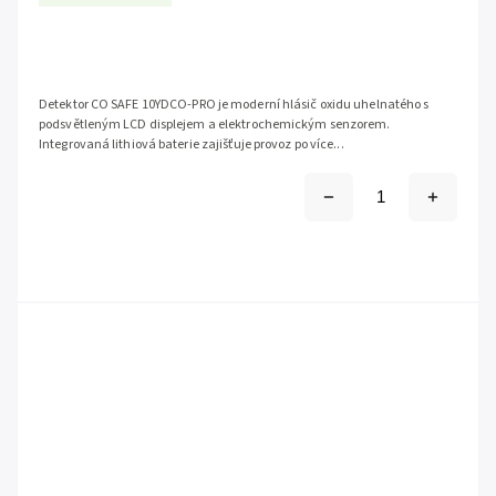
Detektor CO SAFE 10YDCO-PRO je moderní hlásič oxidu uhelnatého s
podsvětleným LCD displejem a elektrochemickým senzorem.
Integrovaná lithiová baterie zajišťuje provoz po více...