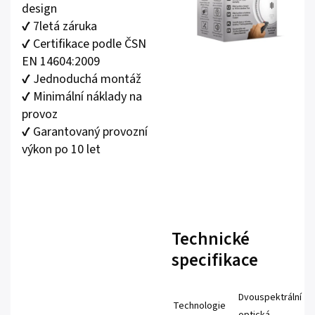
design
✔️ 7letá záruka
✔️ Certifikace podle ČSN
EN 14604:2009
✔️ Jednoduchá montáž
✔️ Minimální náklady na
provoz
✔️ Garantovaný provozní
výkon po 10 let
Technické
specifikace
Dvouspektrální
Technologie
optická