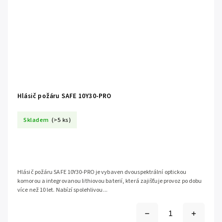
Hlásič požáru SAFE 10Y30-PRO
Skladem
(>5 ks)
Hlásič požáru SAFE 10Y30-PRO je vybaven dvouspektrální optickou
komorou a integrovanou lithiovou baterií, která zajišťuje provoz po dobu
více než 10 let. Nabízí spolehlivou...