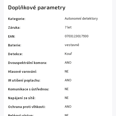
Doplňkové parametry
Autonomní detektory
Kategorie
:
7 let
Záruka
:
0703123017930
EAN
:
vestavné
Baterie
:
Kouř
Detekce
:
ANO
Dvouspektrální komora
:
NE
Hlasové varování
:
ANO
IR utišení poplachu
:
NE
Komunikace s ústřednou
:
NE
Napájení ze sítě
:
ANO
Ochrana proti vlhkosti
:
NE
Reléový výstup
: