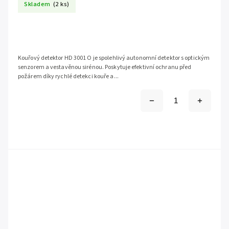
Skladem
(2 ks)
Kouřový detektor HD 3001 O je spolehlivý autonomní detektor s optickým
senzorem a vestavěnou sirénou. Poskytuje efektivní ochranu před
požárem díky rychlé detekci kouře a...