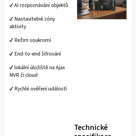
✔️ AI rozpoznávání objektů
✔️ Nastavitelné zóny
aktivity
✔️ Režim soukromí
✔️ End-to-end šifrování
✔️ lokální úložiště na Ajax
NVR či cloud
✔️ Rychlé ověření událostí
Technické