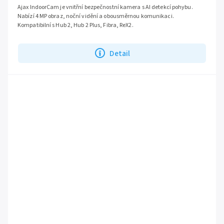
Ajax IndoorCam je vnitřní bezpečnostní kamera s AI detekcí pohybu.
Nabízí 4 MP obraz, noční vidění a obousměrnou komunikaci.
Kompatibilní s Hub 2, Hub 2 Plus, Fibra, ReX2.
Detail