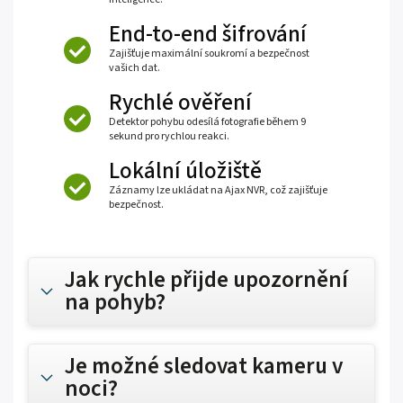
End-to-end šifrování
Zajišťuje maximální soukromí a bezpečnost
vašich dat.
Rychlé ověření
Detektor pohybu odesílá fotografie během 9
sekund pro rychlou reakci.
Lokální úložiště
Záznamy lze ukládat na Ajax NVR, což zajišťuje
bezpečnost.
Jak rychle přijde upozornění
na pohyb?
Je možné sledovat kameru v
noci?