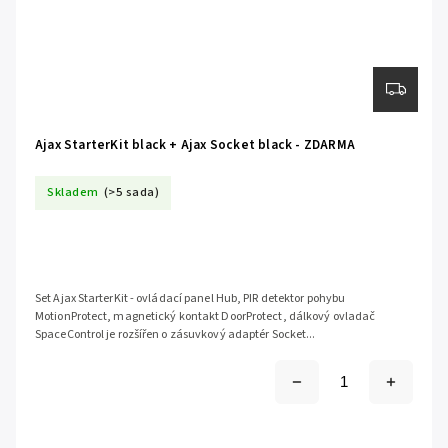
Ajax StarterKit black + Ajax Socket black - ZDARMA
Skladem
(>5 sada)
Set Ajax StarterKit - ovládací panel Hub, PIR detektor pohybu
MotionProtect, magnetický kontakt DoorProtect, dálkový ovladač
SpaceControl je rozšířen o zásuvkový adaptér Socket...