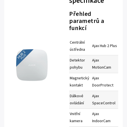
specifikace
Přehled
parametrů a
funkcí
Centrální
Ajax Hub 2 Plus
ústředna
Detektor
Ajax
pohybu
MotionCam
Magnetický
Ajax
kontakt
DoorProtect
Dálkové
Ajax
ovládání
SpaceControl
Vnitřní
Ajax
kamera
IndoorCam