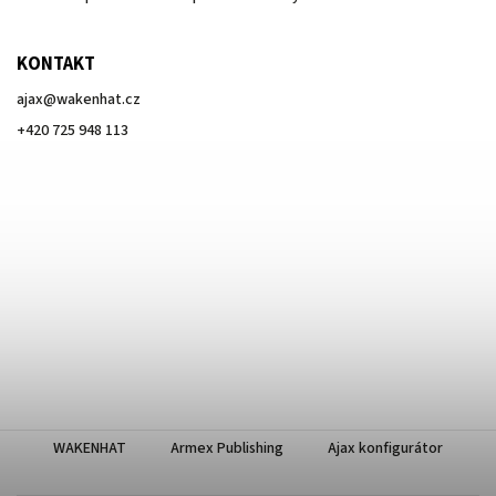
KONTAKT
ajax
@
wakenhat.cz
+420 725 948 113
WAKENHAT
Armex Publishing
Ajax konfigurátor