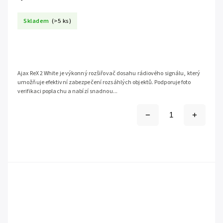
Skladem
(>5 ks)
Ajax ReX 2 White je výkonný rozšiřovač dosahu rádiového signálu, který
umožňuje efektivní zabezpečení rozsáhlých objektů. Podporuje foto
verifikaci poplachu a nabízí snadnou...