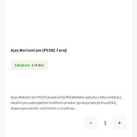
Ajax MotionCam (PhOD) černý
Skladem
(>5 ks)
Ajax MotionCam PhOD je pokročilý PIR detektor pohybu s foto verifikací,
ideální pro zabezpečení vnitřních prostor. Ignoruje pohyb mazlíčků,
disponuje nočním snímáním a snadnou...