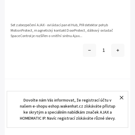
Set zabezpečení AJAX - ovládací panel Hub, PIR detektor pohyb
MotionProtect, magnetický kontakt DoorProtect, dálkový ovladač
SpaceControl je rozšířen o vnitřní sirénu Ajax...
Dovolte nám Vás informovat, že registrací účtu v
našem e-shopu eshop.wakenhat.cz získáváte přístup
ke skrytým a speciálním nabídkám značek AJAX a
HOMEMATIC IP. Navíc registrací získáváte různé slevy.