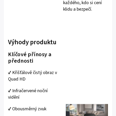
každého, kdo si cení
klidu a bezpečí.
Výhody produktu
Klíčové přínosy a
přednosti
✔️ Křišťálově čistý obraz v
Quad HD
✔️ Infračervené noční
vidění
✔️ Obousměrný zvuk