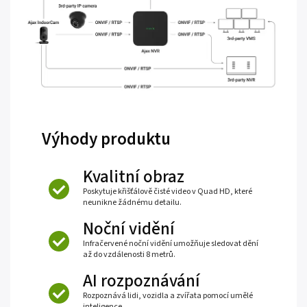
Výhody produktu
Kvalitní obraz
Poskytuje křišťálově čisté video v Quad HD, které
neunikne žádnému detailu.
Noční vidění
Infračervené noční vidění umožňuje sledovat dění
až do vzdálenosti 8 metrů.
AI rozpoznávání
Rozpoznává lidi, vozidla a zvířata pomocí umělé
inteligence.