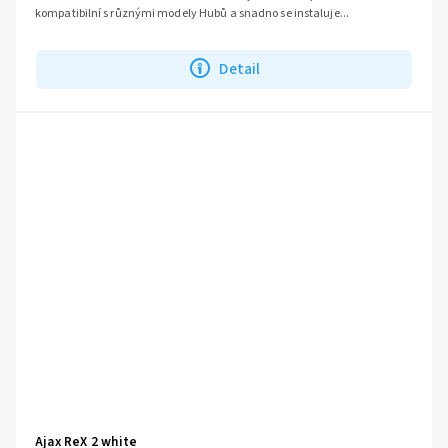
kompatibilní s různými modely Hubů a snadno se instaluje...
Detail
Ajax ReX 2 white