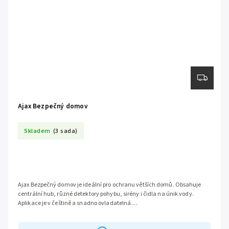
Ajax Bezpečný domov
Skladem
(3 sada)
Ajax Bezpečný domov je ideální pro ochranu větších domů. Obsahuje
centrální hub, různé detektory pohybu, sirény i čidla na únik vody.
Aplikace je v češtině a snadno ovladatelná....