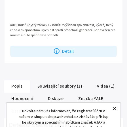
Yale Linus® Chytrý zámek L2 nabízí zvýšenou spolehlivost, výdrž, tichý
chod a dvojnásobnou rychlost oproti předchozí generaci. Je navržen pro
maximální bezpečnost a pohodlí.
Detail
Popis
Související soubory (1)
Videa (1)
Hodnocení
Diskuze
Značka
YALE
Ostatní informace
Dovolte nám Vás informovat, že registrací účtu v
našem e-shopu eshop.wakenhat.cz získáváte přístup
ke skrytým a speciálním nabídkám značek AJAX a
Detailní popis produktu