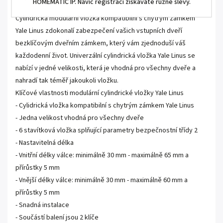
HOMEMATIC IP. Navíc registrací získáváte různé slevy.
Cylindrická modulární vložka kompatibilní s chytrým zámkem
Yale Linus zdokonalí zabezpečení vašich vstupních dveří
bezklíčovým dveřním zámkem, který vám zjednoduší váš
každodenní život. Univerzální cylindrická vložka Yale Linus se
nabízí v jedné velikosti, která je vhodná pro všechny dveře a
nahradí tak téměř jakoukoli vložku.
Klíčové vlastnosti modulární cylindrické vložky Yale Linus
- Cylidrická vložka kompatibilní s chytrým zámkem Yale Linus
- Jedna velikost vhodná pro všechny dveře
- 6 stavítková vložka splňující parametry bezpečnostní třídy 2
- Nastavitelná délka
- Vnitřní délky válce: minimálně 30 mm - maximálně 65 mm a
přírůstky 5 mm
- Vnější délky válce: minimálně 30 mm - maximálně 60 mm a
přírůstky 5 mm
- Snadná instalace
- Součástí balení jsou 2 klíče