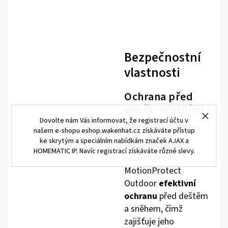
Bezpečnostní
vlastnosti
Ochrana před
povětrnostními
vlivy
Dovolte nám Vás informovat, že registrací účtu v
našem e-shopu eshop.wakenhat.cz získáváte přístup
ke skrytým a speciálním nabídkám značek AJAX a
Kryt Ajax Hood
HOMEMATIC IP. Navíc registrací získáváte různé slevy.
poskytuje čidlu
MotionProtect
Outdoor
efektivní
ochranu
před deštěm
a sněhem, čímž
zajišťuje jeho