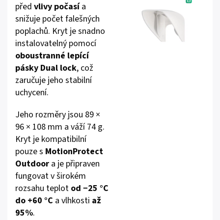
před
vlivy počasí
a
snižuje počet falešných
poplachů. Kryt je snadno
instalovatelný pomocí
oboustranné lepící
pásky Dual lock
, což
zaručuje jeho stabilní
uchycení.
Jeho rozměry jsou 89 ×
96 × 108 mm a váží 74 g.
Kryt je kompatibilní
pouze s
MotionProtect
Outdoor
a je připraven
fungovat v širokém
rozsahu teplot
od −25 °C
do +60 °C
a vlhkosti
až
95%
.