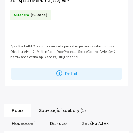
SET Ajax StarterKit 2 (8EU) ASP
Skladem
(>5 sada)
Ajax StarterKit 2 je komplexní sada pro zabezpečení vašeho domova.
Obsahuje Hub 2, MotionCam, DoorProtect a SpaceControl. Vylepšený
hardware a česká aplikace zajišťují snadnou...
Detail
Popis
Související soubory (1)
Hodnocení
Diskuze
Značka
AJAX