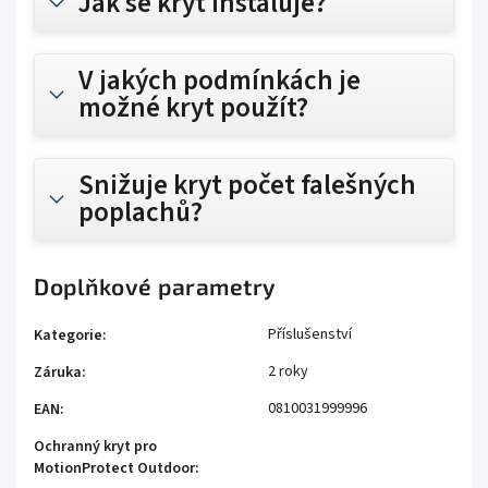
Jak se kryt instaluje?
V jakých podmínkách je
možné kryt použít?
Snižuje kryt počet falešných
poplachů?
Doplňkové parametry
Příslušenství
Kategorie
:
2 roky
Záruka
:
0810031999996
EAN
:
Ochranný kryt pro
MotionProtect Outdoor
: