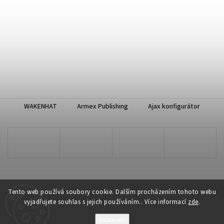
WAKENHAT
Armex Publishing
Ajax konfigurátor
Tento web používá soubory cookie. Dalším procházením tohoto webu
vyjadřujete souhlas s jejich používáním.. Více informací
zde
.
Copyright 2026
WAKENHAT e-shop
. Všechna práva vyhrazena.
Nastavení
Vytvořil
Shoptet
| Design
Shoptak.cz