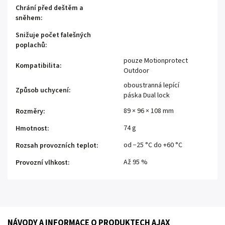
Chrání před deštěm a
sněhem
:
Snižuje počet falešných
poplachů
:
pouze Motionprotect
Kompatibilita
:
Outdoor
oboustranná lepící
Způsob uchycení
:
páska Dual lock
89 × 96 × 108 mm
Rozměry
:
74 g
Hmotnost
:
od −25 °C do +60 °C
Rozsah provozních teplot
:
Až 95 %
Provozní vlhkost
:
NÁVODY A INFORMACE O PRODUKTECH AJAX