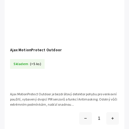
Ajax MotionProtect Outdoor
Skladem
(>5 ks)
Ajax MotionProtect Outdoor je bezdrátový detektor pohybu pro venkovní
použití, vybavený dvojicí PIR senzorů a funkcí Antimasking. Odolný vůči
extrémním podmínkám, nabízí snadnou...