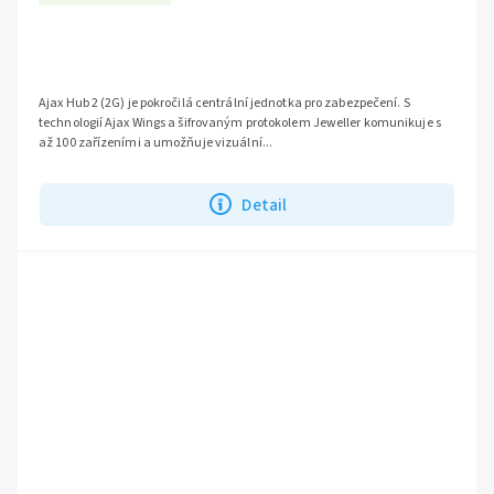
Ajax Hub 2 (2G) je pokročilá centrální jednotka pro zabezpečení. S
technologií Ajax Wings a šifrovaným protokolem Jeweller komunikuje s
až 100 zařízeními a umožňuje vizuální...
Detail