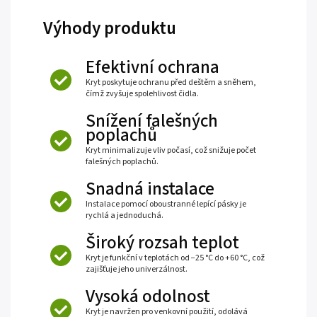
Výhody produktu
Efektivní ochrana
Kryt poskytuje ochranu před deštěm a sněhem,
čímž zvyšuje spolehlivost čidla.
Snížení falešných
poplachů
Kryt minimalizuje vliv počasí, což snižuje počet
falešných poplachů.
Snadná instalace
Instalace pomocí oboustranné lepící pásky je
rychlá a jednoduchá.
Široký rozsah teplot
Kryt je funkční v teplotách od −25 °C do +60 °C, což
zajišťuje jeho univerzálnost.
Vysoká odolnost
Kryt je navržen pro venkovní použití, odolává