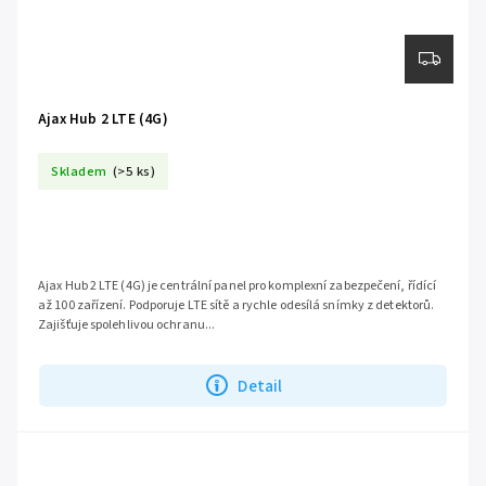
Ajax Hub 2 LTE (4G)
Skladem
(>5 ks)
Ajax Hub 2 LTE (4G) je centrální panel pro komplexní zabezpečení, řídící
až 100 zařízení. Podporuje LTE sítě a rychle odesílá snímky z detektorů.
Zajišťuje spolehlivou ochranu...
Detail