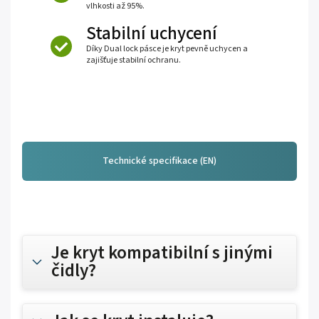
vlhkosti až 95%.
Stabilní uchycení
Díky Dual lock pásce je kryt pevně uchycen a
zajišťuje stabilní ochranu.
Technické specifikace (EN)
Je kryt kompatibilní s jinými
čidly?