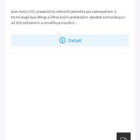
Ajax Hub 2 (2G) je pokročilá centrální jednotka pro zabezpečení. S
technologií Ajax Wings a šifrovaným protokolem Jeweller komunikuje s
až 100 zařízeními a umožňuje vizuální...
Detail