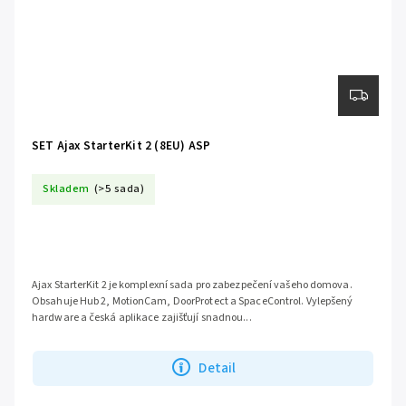
SET Ajax StarterKit 2 (8EU) ASP
Skladem
(>5 sada)
Ajax StarterKit 2 je komplexní sada pro zabezpečení vašeho domova.
Obsahuje Hub 2, MotionCam, DoorProtect a SpaceControl. Vylepšený
hardware a česká aplikace zajišťují snadnou...
Detail