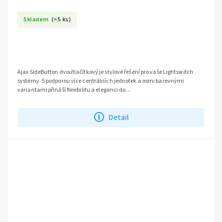
Skladem
(>5 ks)
Ajax SideButton dvoutlačítkový je stylové řešení pro vaše Lightswitch
systémy. S podporou více centrálních jednotek a osmi barevnými
variantami přináší flexibilitu a eleganci do...
Detail