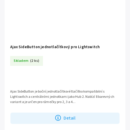
Ajax SideButton jednotlačítkový pro Lightswitch
Skladem
(2 ks)
Ajax SideButton je boční jednotlačítkové tlačítko kompatibilní s
Lightswitch a centrálními jednotkami jako Hub 2. Nabízí 8 barevných
variant a je určen pro rámečky pro 2, 3 a 4...
Detail