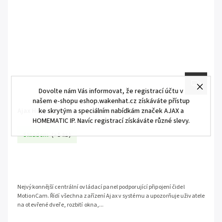
Dovolte nám Vás informovat, že registrací účtu v
našem e-shopu eshop.wakenhat.cz získáváte přístup
ke skrytým a speciálním nabídkám značek AJAX a
Ajax Hub 2 Plus
HOMEMATIC IP. Navíc registrací získáváte různé slevy.
Skladem
(>5 ks)
Nejvýkonnější centrální ovládací panel podporující připojení čidel
MotionCam. Řídí všechna zařízení Ajax v systému a upozorňuje uživatele
na otevřené dveře, rozbití okna,...