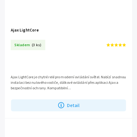
Ajax LightCore
Skladem
(3 ks)
Ajax LightCore je chytré relé pro moderní ovládání světel. Nabízí snadnou
instalaci bez nulového vodiče, dálkové ovládání přes aplikaci Ajax a
bezpečnostní ochrany. Kompatibilní...
Detail