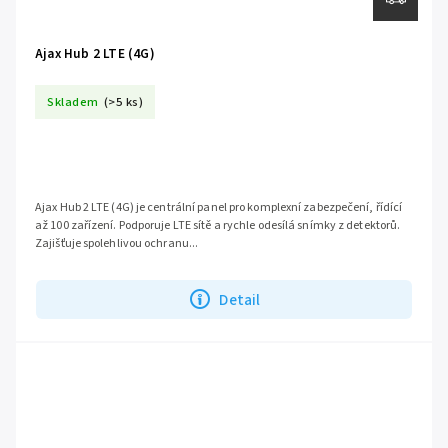
Ajax Hub 2 LTE (4G)
Skladem
(>5 ks)
Ajax Hub 2 LTE (4G) je centrální panel pro komplexní zabezpečení, řídící
až 100 zařízení. Podporuje LTE sítě a rychle odesílá snímky z detektorů.
Zajišťuje spolehlivou ochranu...
Detail