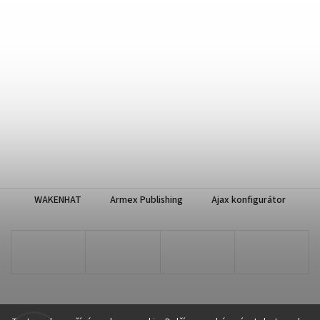
WAKENHAT
Armex Publishing
Ajax konfigurátor