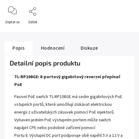
Zeptat se
Sdílet
Popis
Hodnocení
Diskuze
Detailní popis produktu
TL-RP108GE: 8-portový gigabitový reverzní přepínač
PoE
Pasivní PoE switch TL-RP108GE má sedm gigabitových PoE
vstupních portů, které umožňují získávat elektrickou
energii z uživatelských zásuvek pomocí PoE injektorů.
Vybaven jedním PoE výstupním portem může switch
napájet CPE nebo podobné zařízení pomocí
Portu 8. Výstupní DC port podporuje obě napětí 5 V a 12 V a