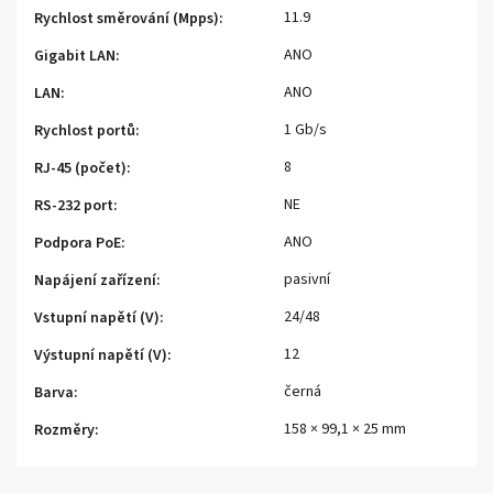
11.9
Rychlost směrování (Mpps)
:
ANO
Gigabit LAN
:
ANO
LAN
:
1 Gb/s
Rychlost portů
:
8
RJ-45 (počet)
:
NE
RS-232 port
:
ANO
Podpora PoE
:
pasivní
Napájení zařízení
:
24/48
Vstupní napětí (V)
:
12
Výstupní napětí (V)
:
černá
Barva
:
158 × 99,1 × 25 mm
Rozměry
: