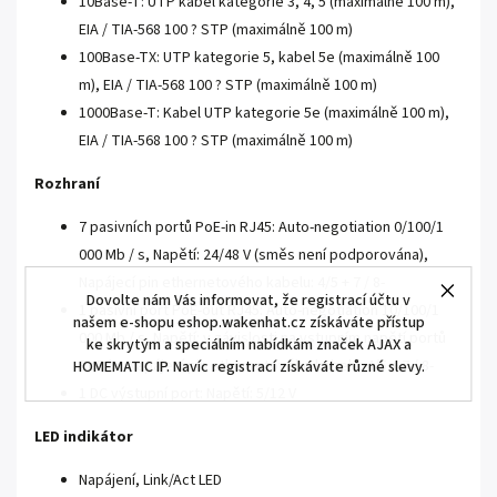
10Base-T: UTP kabel kategorie 3, 4, 5 (maximálně 100 m),
EIA / TIA-568 100 ? STP (maximálně 100 m)
100Base-TX: UTP kategorie 5, kabel 5e (maximálně 100
m), EIA / TIA-568 100 ? STP (maximálně 100 m)
1000Base-T: Kabel UTP kategorie 5e (maximálně 100 m),
EIA / TIA-568 100 ? STP (maximálně 100 m)
Rozhraní
7 pasivních portů PoE-in RJ45: Auto-negotiation 0/100/1
000 Mb / s, Napětí: 24/48 V (směs není podporována),
Napájecí pin ethernetového kabelu: 4/5 + 7 / 8-
Dovolte nám Vás informovat, že registrací účtu v
1 pasivní port PoE-out RJ45: Auto-negotiation 10/100/1
našem e-shopu eshop.wakenhat.cz získáváte přístup
000 Mb / s, Napětí: v závislosti na vstupním napětí portů
ke skrytým a speciálním nabídkám značek AJAX a
PoE-in, Napájecí pin ethernetového kabelu: 4/5 + 7 / 8-
HOMEMATIC IP. Navíc registrací získáváte různé slevy.
1 DC výstupní port: Napětí: 5/12 V
LED indikátor
Napájení, Link/Act LED