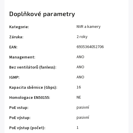
Doplňkové parametry
NVR a kamery
Kategorie
:
2 roky
Záruka
:
6935364052706
EAN
:
ANO
Management
:
ANO
Bez ventilátorů (fanless)
:
ANO
IGMP
:
16
Kapacita sběrnice (Gbps)
:
NE
Homologace EN50155
:
pasivní
PoE vstup
:
pasivní
PoE výstup
:
1
PoE výstup (počet)
: