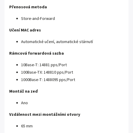
Přenosová metoda
Store-and-Forward
Učení MAC adres
Automatické učení, automatické stárnutí
Rámcová forwardová sazba
10Base-T: 14881 pps/Port
100Base-TX: 148810 pps/Port
1000Base-T: 1488095 pps/Port
Montáž na zeď
Ano
Vzdálenost mezi montážními otvory
65 mm