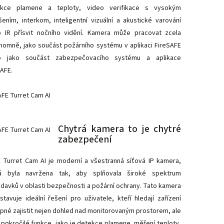
ekce plamene a teploty, video verifikace s vysokým
išením, interkom, inteligentní vizuální a akustické varování
 IR přísvit nočního vidění. Kamera může pracovat zcela
nomně, jako součást požárního systému v aplikaci FireSAFE
o jako součást zabezpečovacího systému a aplikace
AFE.
Chytrá kamera to je chytré
zabezpečení
 Turret Cam AI je moderní a všestranná síťová IP kamera,
á byla navržena tak, aby splňovala široké spektrum
davků v oblasti bezpečnosti a požární ochrany. Tato kamera
stavuje ideální řešení pro uživatele, kteří hledají zařízení
pné zajistit nejen dohled nad monitorovaným prostorem, ale
 pokročilé funkce, jako je detekce plamene, měření teploty,