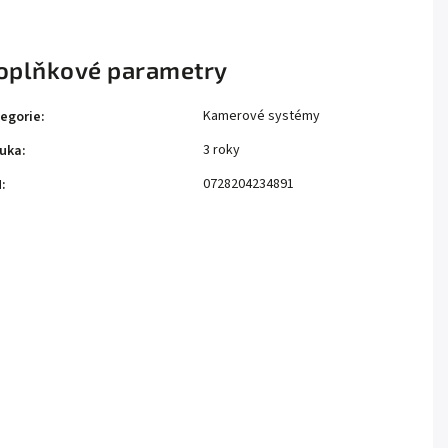
oplňkové parametry
Kamerové systémy
egorie
:
3 roky
uka
:
0728204234891
N
: