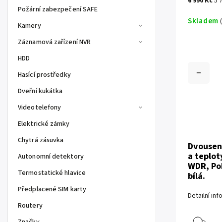
6 990 Kč
5 
Požární zabezpečení SAFE
Skladem
Kamery
Záznamová zařízení NVR
HDD
Hasící prostředky
Dveřní kukátka
Videotelefony
Elektrické zámky
Chytrá zásuvka
Dvou­sen
a teplot
Autonomní detektory
WDR, PoE
Termostatické hlavice
bílá.
Předplacené SIM karty
Detailní in
Routery