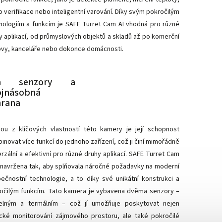
o verifikace nebo inteligentní varování. Díky svým pokročilým
nologiím a funkcím je SAFE Turret Cam AI vhodná pro různé
y aplikací, od průmyslových objektů a skladů až po komerční
vy, kanceláře nebo dokonce domácnosti.
a senzory a
ojnásobná
hrana
ou z klíčových vlastností této kamery je její schopnost
inovat více funkcí do jednoho zařízení, což ji činí mimořádně
erzální a efektivní pro různé druhy aplikací. SAFE Turret Cam
e navržena tak, aby splňovala náročné požadavky na moderní
ečnostní technologie, a to díky své unikátní konstrukci a
očilým funkcím. Tato kamera je vybavena dvěma senzory –
telným a termálním – což jí umožňuje poskytovat nejen
ické monitorování zájmového prostoru, ale také pokročilé