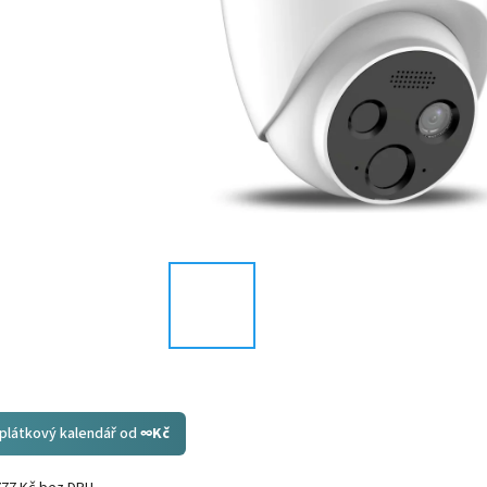
splátkový kalendář od
∞
Kč