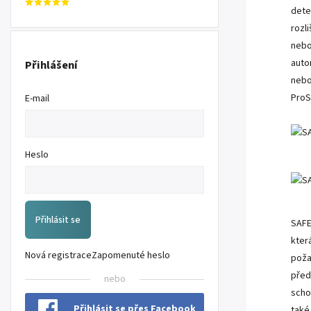
det
rozl
nebo
auto
Přihlášení
neb
ProS
E-mail
Heslo
Přihlásit se
SAFE
kter
Nová registrace
Zapomenuté heslo
poža
před
nebo
scho
Přihlásit se přes Facebook
také