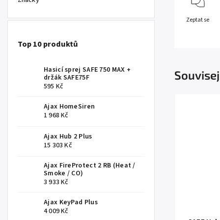
Značky
Zeptat se
Top 10 produktů
Hasicí sprej SAFE 750 MAX +
Souvisej
držák SAFE75F
595 Kč
Ajax HomeSiren
1 968 Kč
Ajax Hub 2 Plus
15 303 Kč
Ajax FireProtect 2 RB (Heat /
Smoke / CO)
3 933 Kč
Ajax KeyPad Plus
4 009 Kč