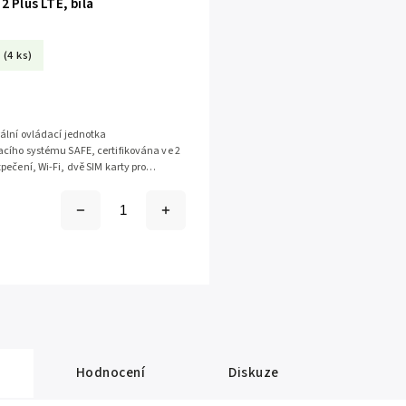
2 Plus LTE, bílá
(4 ks)
ální ovládací jednotka
cího systému SAFE, certifikována ve 2
pečení, Wi-Fi, dvě SIM karty pro
. Připojení - 150 kanálů...
Hodnocení
Diskuze