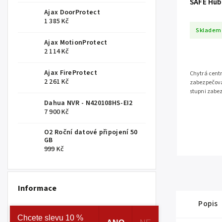
SAFE Hub 
Ajax DoorProtect
1 385 Kč
Skladem
Ajax MotionProtect
2 114 Kč
Ajax FireProtect
Chytrá centr
2 261 Kč
zabezpečova
stupni zabez
GSM/GPRS/LTE
Dahua NVR - N420108HS-EI2
7 900 Kč
O2 Roční datové připojení 50
GB
999 Kč
Informace
Popis
Uživatelská příručka k TurretCam HLVF
Chcete slevu 10 %
7.8.2026