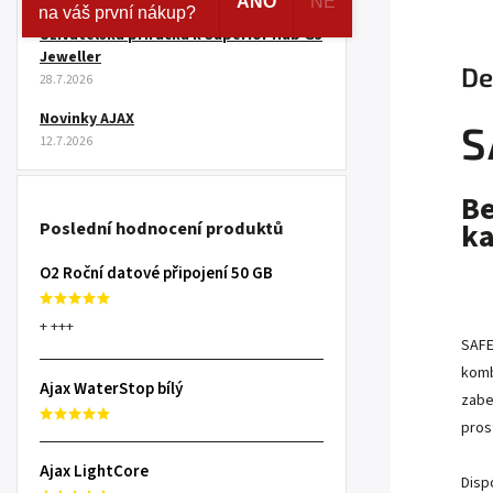
ANO
NE
na váš první nákup?
Uživatelská příručka k Superior Hub G3
Jeweller
De
28.7.2026
Novinky AJAX
S
12.7.2026
Be
k
Poslední hodnocení produktů
O2 Roční datové připojení 50 GB
+ +++
SAFE
komb
Ajax WaterStop bílý
zabe
pros
Ajax LightCore
Disp