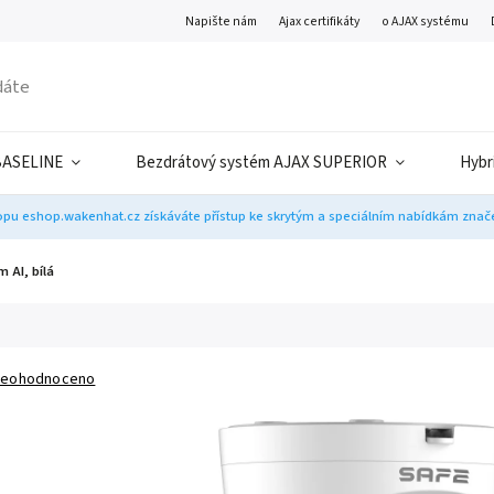
Napište nám
Ajax certifikáty
o AJAX systému
BASELINE
Bezdrátový systém AJAX SUPERIOR
Hybr
pu eshop.wakenhat.cz získáváte přístup ke skrytým a speciálním nabídkám značek
 AI, bílá
eohodnoceno