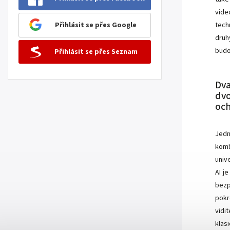
vide
tech
Přihlásit se přes Google
druh
budo
Přihlásit se přes Seznam
Dv
dv
oc
Jedn
komb
univ
AI j
bezp
pokr
vidi
klas