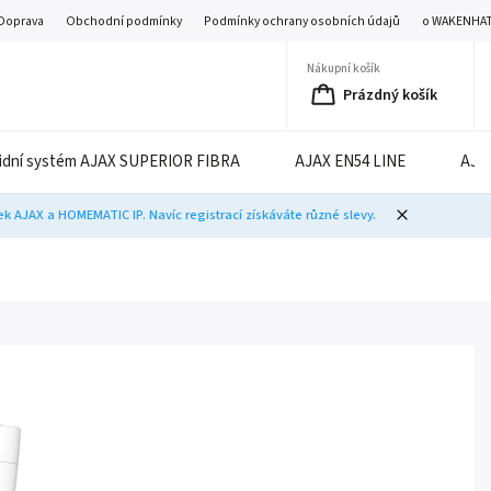
Doprava
Obchodní podmínky
Podmínky ochrany osobních údajů
o WAKENHA
Nákupní košík
Prázdný košík
idní systém AJAX SUPERIOR FIBRA
AJAX EN54 LINE
AJA
 AJAX a HOMEMATIC IP. Navíc registrací získáváte různé slevy.