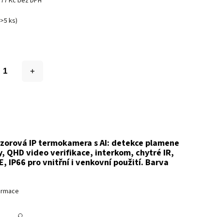
777 Kč bez DPH
(>5 ks)
zorová IP termokamera s AI: detekce plamene
y, QHD video verifikace, interkom, chytré IR,
, IP66 pro vnitřní i venkovní použití. Barva
formace