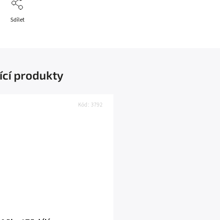
Sdílet
ící produkty
Kód:
3792