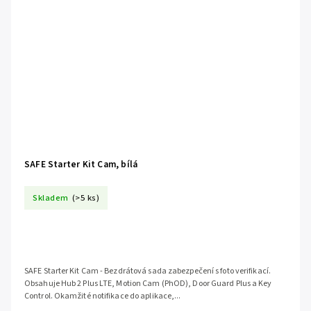
SAFE Starter Kit Cam, bílá
Skladem
(>5 ks)
SAFE Starter Kit Cam - Bezdrátová sada zabezpečení s foto verifikací.
Obsahuje Hub 2 Plus LTE, Motion Cam (PhOD), Door Guard Plus a Key
Control. Okamžité notifikace do aplikace,...