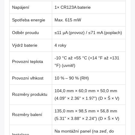
Napájení
1× CR123A baterie
Spotřeba energie
Max. 615 mW
Odběr proudu
≤11 µA (provoz) / ≤71 mA (poplach)
Výdrž baterie
4 roky
-10 °C až +55 °C (+14 °F až +131
Provozní teplota
°F) (uvnitř)
Provozní vlhkost
10 % – 90 % (RH)
104,0 mm × 60,0 mm × 50,0 mm
Rozměry produktu
(4.09" × 2.36" × 1.97") (D × Š × V)
135,0 mm × 98,5 mm × 56,8 mm
Rozměry balení
(5.31" × 3.88" × 2.24") (D × Š × V)
Na montážní panel (na zeď, do
Instalace