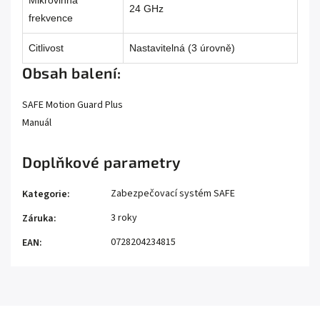
Mikrovlnná
24 GHz
frekvence
Citlivost
Nastavitelná (3 úrovně)
Obsah balení:
SAFE Motion Guard Plus
Manuál
Doplňkové parametry
Zabezpečovací systém SAFE
Kategorie
:
3 roky
Záruka
:
0728204234815
EAN
: