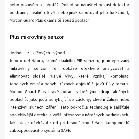
nebo pokusům o sabotáž. Pokud se narušitel pokusí detektor
odstranit, násilně otevřít nebo jinak sabotovat jeho funkčnost,
Motion Guard Plus okamžitě spustí poplach.
Plus mikrovlnný senzor
Jednou z klíčových výhod
tohoto detektoru, kromě duálního PIR senzoru, je integrovaný
mikrovlnný senzor. Ten dokáže efektivně analyzovat a
eliminovat složité rušivé vlivy, které vznikají kombinací
tepelných emisí a pohybu různých objektů či jevů. Díky tomu si
Motion Guard Plus hravě poradí s běžnými zdroji falešných
poplachů, jako jsou pohybující se záclony, chvění žaluzií nebo
intenzivní sluneční záření. Tato pokročilá technologie zajišťuje
spolehlivější detekci a vyšší přesnost v náročných podmínkách,
tak jak je očekáváte od profesionálního řešení komponentů
zabezpečovacího systému SAFE.