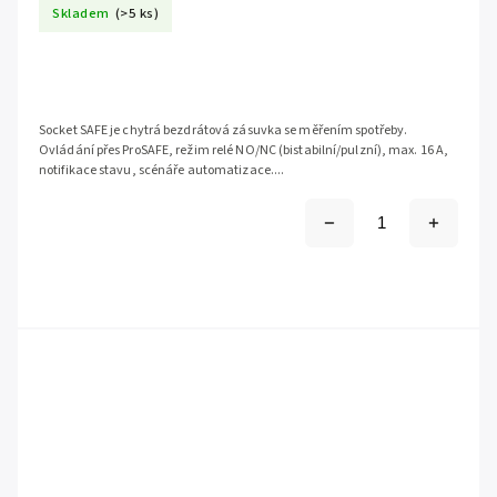
Skladem
(>5 ks)
Socket SAFE je chytrá bezdrátová zásuvka se měřením spotřeby.
Ovládání přes ProSAFE, režim relé NO/NC (bistabilní/pulzní), max. 16 A,
notifikace stavu, scénáře automatizace....