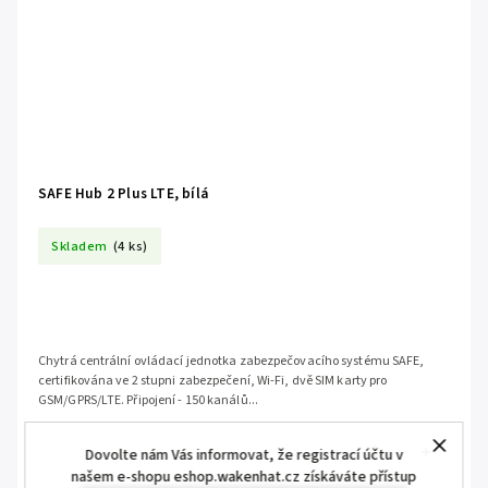
SAFE Hub 2 Plus LTE, bílá
Skladem
(4 ks)
Chytrá centrální ovládací jednotka zabezpečovacího systému SAFE,
certifikována ve 2 stupni zabezpečení, Wi-Fi, dvě SIM karty pro
GSM/GPRS/LTE. Připojení - 150 kanálů...
Dovolte nám Vás informovat, že registrací účtu v
našem e-shopu eshop.wakenhat.cz získáváte přístup