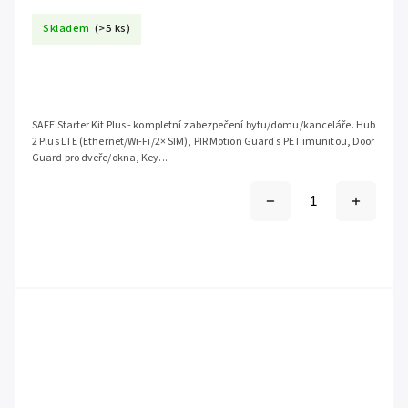
Skladem
(>5 ks)
SAFE Starter Kit Plus - kompletní zabezpečení bytu/domu/kanceláře. Hub
2 Plus LTE (Ethernet/Wi-Fi/2× SIM), PIR Motion Guard s PET imunitou, Door
Guard pro dveře/okna, Key...