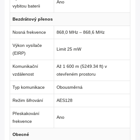
Ano
vybitou baterii
Bezdrátový přenos
Nosná frekvence
868,0 MHz – 868,6 MHz
Výkon vysílače
Limit 25 mW
(EIRP)
Komunikační
Až 1 600 m (5249.34 ft) v
vzdálenost
otevřeném prostoru
Typ komunikace
Obousměrná
Režim šifrování
AES128
Přeskakování
Ano
frekvence
Obecné