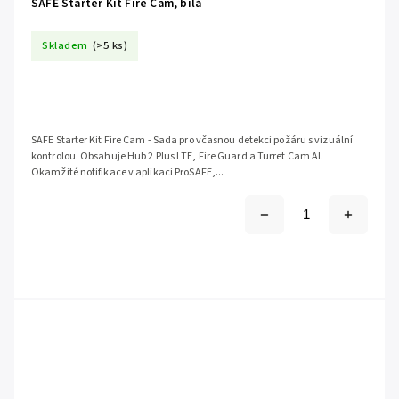
SAFE Starter Kit Fire Cam, bílá
Skladem
(>5 ks)
SAFE Starter Kit Fire Cam - Sada pro včasnou detekci požáru s vizuální
kontrolou. Obsahuje Hub 2 Plus LTE, Fire Guard a Turret Cam AI.
Okamžité notifikace v aplikaci ProSAFE,...