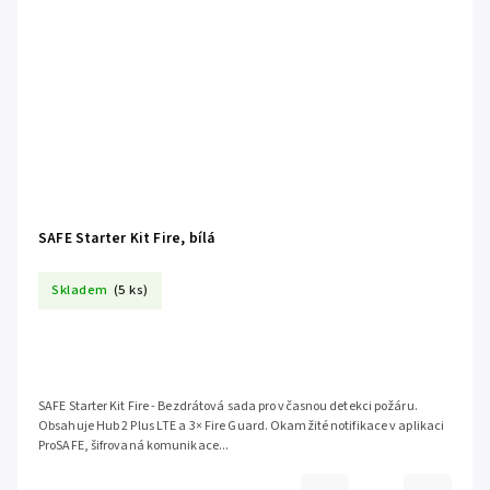
SAFE Starter Kit Fire, bílá
Skladem
(5 ks)
SAFE Starter Kit Fire - Bezdrátová sada pro včasnou detekci požáru.
Obsahuje Hub 2 Plus LTE a 3× Fire Guard. Okamžité notifikace v aplikaci
ProSAFE, šifrovaná komunikace...