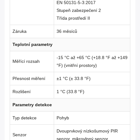
EN 50131-5-3:2017
Stupeň zabezpečení 2
Třída prostředí II
Záruka
36 měsíců
Teplotní parametry
-15 °C až +65 °C (+18.8 °F až +149
Měřící rozsah
°F) (vnitřní prostory)
Přesnost měření
±1 °C (± 33.8 °F)
Rozlišení
1 °C (33.8 °F)
Parametry detekce
Typ detekce
Pohyb
Dvouprvkový nízkošumový PIR
Senzor
senzor, mikrovlnný senzor