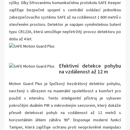
výšky. Díky šifrovanému komunikačnímu protokolu SAFE Keeper
zajišťuje bezpečné spojení s centrální ovládací jednotkou
zabezpečovacího systému SAFE až na vzdálenost 1 600 metrů v
otevřeném prostoru. Detektor je napájen vyměnitelnou baterií
typu CR123A, která umožňuje nepřetržitý provoz detektoru po
dobu až 4 let.
Efektivní detekce pohybu
na vzdálenost až 12 m
Motion Guard Plus je špičkový bezdrátový detektor pohybu,
navržený s důrazem na maximální spolehlivost a komfort pro
použití v interiéru. Tento inteligentní přístroj je vybaven
pokročilým duálním PIR a mikrovlnným senzorem, který dokáže
přesně detekovat pohyb na vzdálenost až 12 metrů s
horizontálním úhlem záběru 90°. Disponuje moderní funkcí
Tamper, která zajišťuje ochranu proti neoprávněné manipulaci