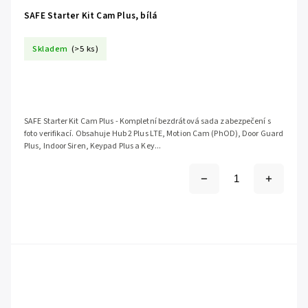
SAFE Starter Kit Cam Plus, bílá
Skladem
(>5 ks)
SAFE Starter Kit Cam Plus - Kompletní bezdrátová sada zabezpečení s
foto verifikací. Obsahuje Hub 2 Plus LTE, Motion Cam (PhOD), Door Guard
Plus, Indoor Siren, Keypad Plus a Key...