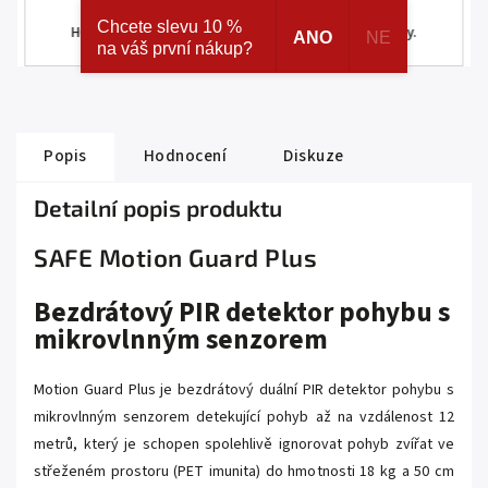
ke skrytým a speciálním nabídkám značek AJAX a
Chcete slevu 10 %
HOMEMATIC IP. Navíc registrací získáváte různé slevy.
ANO
NE
na váš první nákup?
Popis
Hodnocení
Diskuze
Detailní popis produktu
SAFE Motion Guard Plus
Bezdrátový PIR detektor pohybu s
mikrovlnným senzorem
Motion Guard Plus je bezdrátový duální PIR detektor pohybu s
mikrovlnným senzorem detekující pohyb až na vzdálenost 12
metrů, který je schopen spolehlivě ignorovat pohyb zvířat ve
střeženém prostoru (PET imunita) do hmotnosti 18 kg a 50 cm