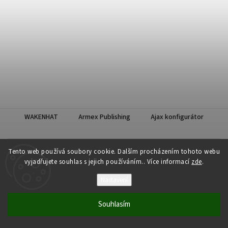
WAKENHAT
Armex Publishing
Ajax konfigurátor
Tento web používá soubory cookie. Dalším procházením tohoto webu
vyjadřujete souhlas s jejich používáním.. Více informací
zde
.
Nastavení
Souhlasím
Copyright 2026
WAKENHAT e-shop
. Všechna práva vyhrazena.