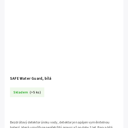
SAFE Water Guard, bílá
Skladem
(>5 ks)
Bezdrátový detektor úniku vody, detektor je napájen vyměnitelnou
baterií, která umožňuje nepřetržitý provoz až po dobu 3 let. Barva bílá.