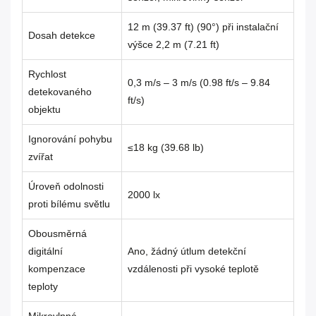
12 m (39.37 ft) (90°) při instalační
Dosah detekce
výšce 2,2 m (7.21 ft)
Rychlost
0,3 m/s – 3 m/s (0.98 ft/s – 9.84
detekovaného
ft/s)
objektu
Ignorování pohybu
≤18 kg (39.68 lb)
zvířat
Úroveň odolnosti
2000 lx
proti bílému světlu
Obousměrná
digitální
Ano, žádný útlum detekční
kompenzace
vzdálenosti při vysoké teplotě
teploty