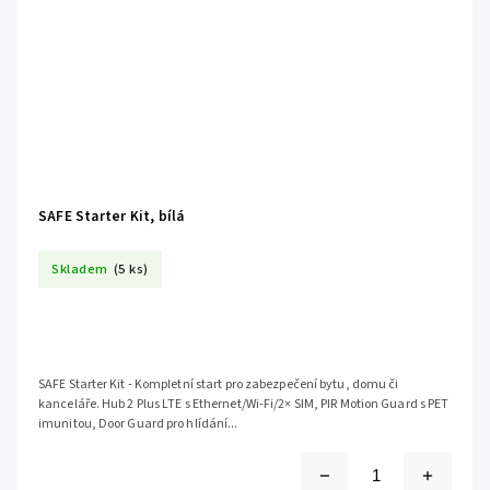
SAFE Starter Kit, bílá
Skladem
(5 ks)
SAFE Starter Kit - Kompletní start pro zabezpečení bytu, domu či
kanceláře. Hub 2 Plus LTE s Ethernet/Wi-Fi/2× SIM, PIR Motion Guard s PET
imunitou, Door Guard pro hlídání...