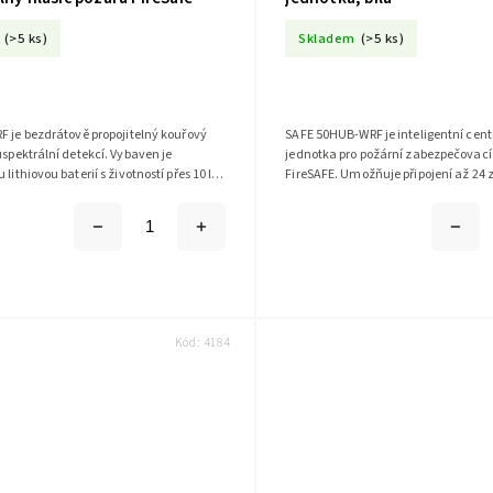
(>5 ks)
Skladem
(>5 ks)
F je bezdrátově propojitelný kouřový
SAFE 50HUB-WRF je inteligentní cent
uspektrální detekcí. Vybaven je
jednotka pro požární zabezpečovac
lithiovou baterií s životností přes 10 let
FireSAFE. Umožňuje připojení až 24 z
 SIC pro...
podporuje IP kamery. Díky bezdrátov
Kód:
4184