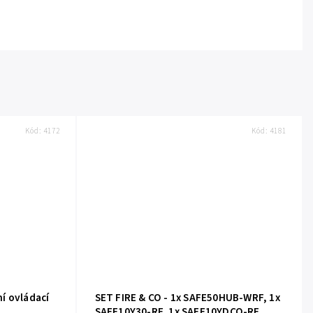
Kód:
4172
Kód:
4181
í ovládací
SET FIRE & CO - 1x SAFE50HUB-WRF, 1x
SAFE10Y30-RF, 1x SAFE10YDCO-RF