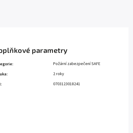
oplňkové parametry
Požární zabezpečení SAFE
egorie
:
2 roky
uka
:
0703123018241
N
: