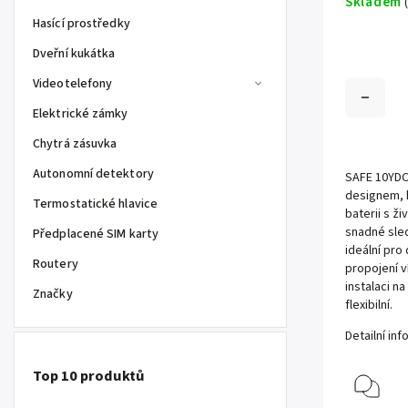
Skladem
Hasící prostředky
Dveřní kukátka
Videotelefony
Elektrické zámky
Chytrá zásuvka
Autonomní detektory
SAFE 10YDC
designem, k
Termostatické hlavice
baterii s ž
snadné sled
Předplacené SIM karty
ideální pro
Routery
propojení v
instalaci n
Značky
flexibilní.
Detailní in
Top 10 produktů