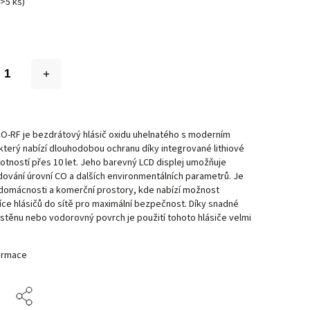
(>5 ks)
O-RF je bezdrátový hlásič oxidu uhelnatého s moderním
terý nabízí dlouhodobou ochranu díky integrované lithiové
ivotností přes 10 let. Jeho barevný LCD displej umožňuje
ování úrovní CO a dalších environmentálních parametrů. Je
 domácnosti a komerční prostory, kde nabízí možnost
íce hlásičů do sítě pro maximální bezpečnost. Díky snadné
a stěnu nebo vodorovný povrch je použití tohoto hlásiče velmi
formace