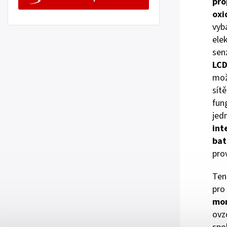
pro
oxi
vyb
ele
sen
LCD
mož
sít
fun
jed
int
bat
pro
Ten
pro
mon
ovz