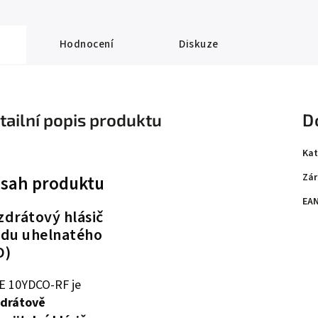
Hodnocení
Diskuze
tailní popis produktu
D
Kat
Zár
sah produktu
EA
zdrátový hlásič
idu uhelnatého
O)
E 10YDCO-RF je
drátově