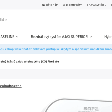
Napište nám
Ajax certifikáty
o AJAX systému
BASELINE
Bezdrátový systém AJAX SUPERIOR
Hybr
pu eshop.wakenhat.cz získáváte přístup ke skrytým a speciálním nabídkám značek
lný hlásič oxidu uhelnatého (CO) FireSafe
eohodnoceno