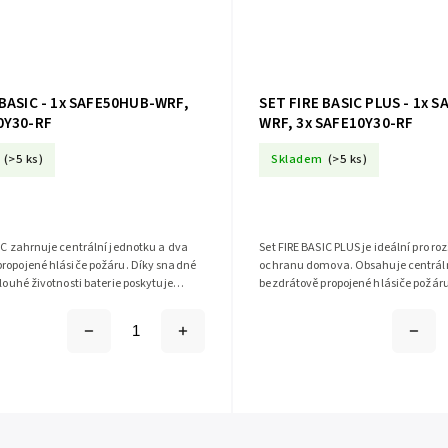
 BASIC - 1x SAFE50HUB-WRF,
SET FIRE BASIC PLUS - 1x 
0Y30-RF
WRF, 3x SAFE10Y30-RF
(>5 ks)
Skladem
(>5 ks)
IC zahrnuje centrální jednotku a dva
Set FIRE BASIC PLUS je ideální pro ro
propojené hlásiče požáru. Díky snadné
ochranu domova. Obsahuje centrální
dlouhé životnosti baterie poskytuje
bezdrátově propojené hlásiče požáru
rování v celém objektu.
výdrží baterie a snadnou instalací...