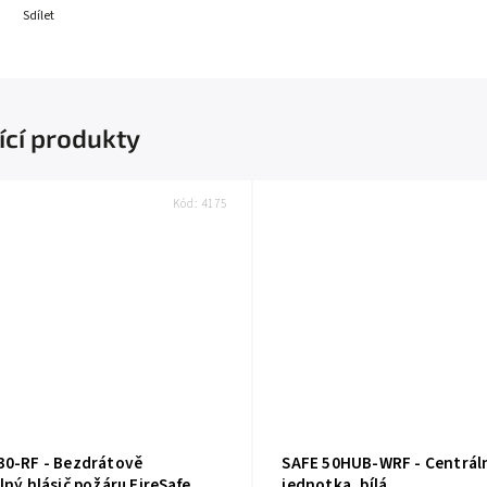
Sdílet
ící produkty
Kód:
4175
30-RF - Bezdrátově
SAFE 50HUB-WRF - Centráln
lný hlásič požáru FireSafe
jednotka, bílá