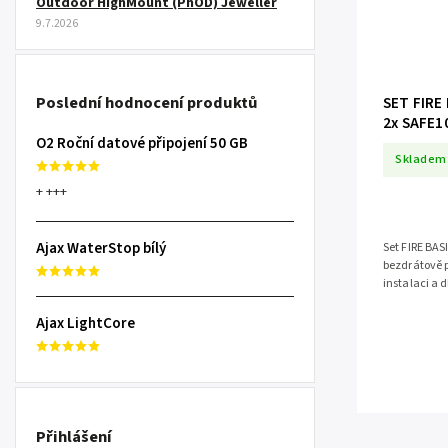
Outdoor HighMount (PhOD) Jeweller
9.7.2026
Poslední hodnocení produktů
SET FIRE
2x SAFE1
O2 Roční datové připojení 50 GB
Skladem
+ +++
Ajax WaterStop bílý
Set FIRE BAS
bezdrátově 
instalaci a 
okamžité va
Ajax LightCore
Přihlášení