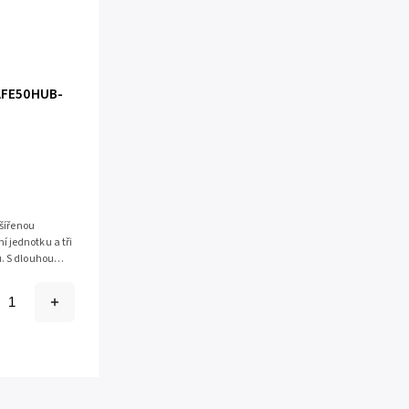
SAFE50HUB-
zšířenou
 jednotku a tři
. S dlouhou