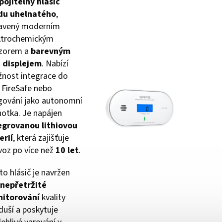
pojitelný hlásič
du uhelnatého
,
avený moderním
ktrochemickým
zorem a
barevným
 displejem
. Nabízí
nost integrace do
ě FireSafe nebo
gování jako autonomní
notka. Je napájen
egrovanou lithiovou
erií
, která zajišťuje
voz po více než
10 let
.
to hlásič je navržen
nepřetržité
itorování
kvality
duší a poskytuje