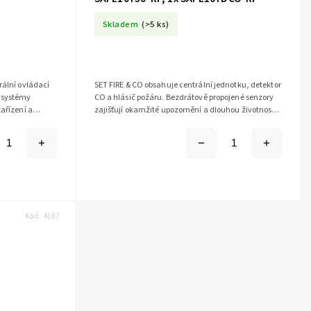
Skladem
(>5 ks)
rální ovládací
SET FIRE & CO obsahuje centrální jednotku, detektor
í systémy
CO a hlásič požáru. Bezdrátově propojené senzory
ařízení a
zajišťují okamžité upozornění a dlouhou životnost
é...
baterií až 10 let. Ideální...
Kód:
4187