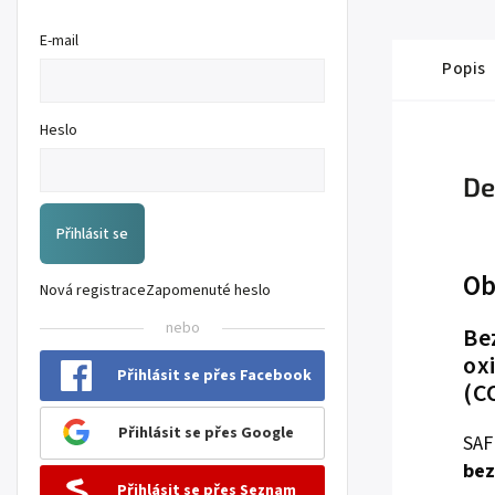
E-mail
Popis
Heslo
De
Přihlásit se
Ob
Nová registrace
Zapomenuté heslo
nebo
Be
ox
Přihlásit se přes Facebook
(C
Přihlásit se přes Google
SAF
bez
Přihlásit se přes Seznam