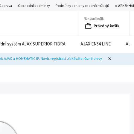
Doprava
Obchodní podmínky
Podmínky ochrany osobních údajů
o WAKENHA
Nákupní košík
Prázdný košík
idní systém AJAX SUPERIOR FIBRA
AJAX EN54 LINE
AJA
 AJAX a HOMEMATIC IP. Navíc registrací získáváte různé slevy.