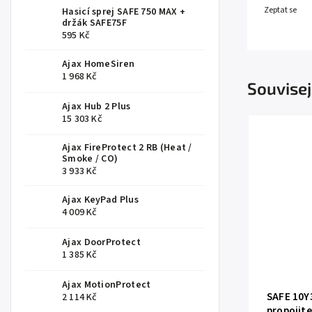
Zeptat se
Hasicí sprej SAFE 750 MAX +
držák SAFE75F
595 Kč
Ajax HomeSiren
1 968 Kč
Souvisej
Ajax Hub 2 Plus
15 303 Kč
Ajax FireProtect 2 RB (Heat /
Smoke / CO)
3 933 Kč
Ajax KeyPad Plus
4 009 Kč
Ajax DoorProtect
1 385 Kč
Ajax MotionProtect
SAFE 10Y
2 114 Kč
propojite