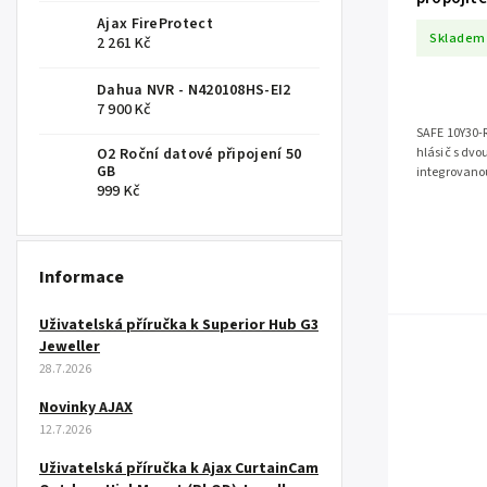
Ajax FireProtect
Skladem
2 261 Kč
Dahua NVR - N420108HS-EI2
7 900 Kč
SAFE 10Y30-R
O2 Roční datové připojení 50
hlásič s dvo
GB
integrovanou 
999 Kč
a technologií
Informace
Uživatelská příručka k Superior Hub G3
Jeweller
28.7.2026
Novinky AJAX
12.7.2026
Uživatelská příručka k Ajax CurtainCam