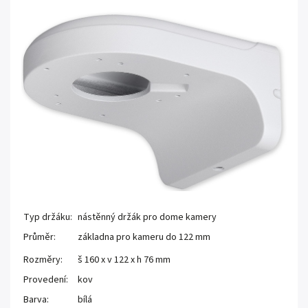
Typ držáku:
nástěnný držák pro dome kamery
Průměr:
základna pro kameru do 122 mm
Rozměry:
š 160 x v 122 x h 76 mm
Provedení:
kov
Barva:
bílá