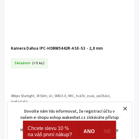
Kamera Dahua IPC-HDBW5442R-ASE-S3 - 2,8 mm
Skladem
(>5 ks)
4Mpix Starlight, IR 50m, AI, SMD3.0, MIC, tváře, zvuk, počítání,
metadata
Dovolte nám Vás informovat, že registrací účtu v
našem e-shopu eshop.wakenhat.cz získáváte přístup
ke skrytým a speciálním nabídkám značek AJAX a
Chcete slevu 10 %
HOMEMATIC IP. Navíc registrací získáváte různé slevy.
ANO
NE
na váš první nákup?