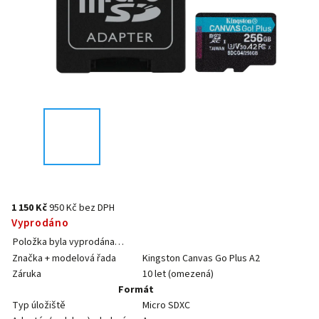
1 150 Kč
950 Kč bez DPH
Vyprodáno
Položka byla vyprodána…
Značka + modelová řada
Kingston Canvas Go Plus A2
Záruka
10 let (omezená)
Formát
Typ úložiště
Micro SDXC