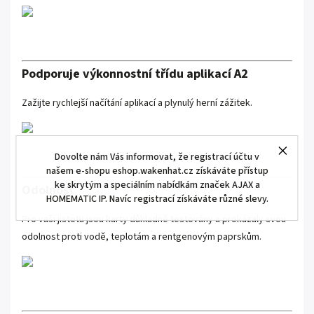
Podporuje výkonnostní třídu aplikací A2
Zažijte rychlejší načítání aplikací a plynulý herní zážitek.
Dovolte nám Vás informovat, že registrací účtu v
našem e-shopu eshop.wakenhat.cz získáváte přístup
ke skrytým a speciálním nabídkám značek AJAX a
Odolnost
HOMEMATIC IP. Navíc registrací získáváte různé slevy.
Pro vaši jistotu jsou karty důkladně testovány a prokázaly svou
odolnost proti vodě, teplotám a rentgenovým paprskům.