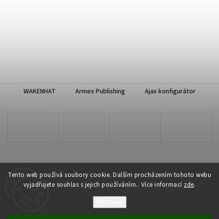
WAKENHAT
Armex Publishing
Ajax konfigurátor
Tento web používá soubory cookie. Dalším procházením tohoto webu
vyjadřujete souhlas s jejich používáním.. Více informací
zde
.
Copyright 2026
WAKENHAT e-shop
. Všechna práva vyhrazena.
Nastavení
Vytvořil
Shoptet
| Design
Shoptak.cz