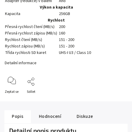
Adaptér (redukce) v balení
Ano
Výkon a kapacita
Kapacita
256GB
Rychlost
Přesná rychlost čtení (MB/s)
200
Přesná rychlost zápisu (MB/s)
160
Rychlost čtení (MB/s)
151 - 200
Rychlost zápisu (MB/s)
151 - 200
Třída rychlosti SD karet
UHS-I U3 / Class 10
Detailní informace
Zeptat se
Sdílet
Popis
Hodnocení
Diskuze
Detailní popis produktu