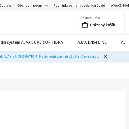
Doprava
Obchodní podmínky
Podmínky ochrany osobních údajů
o WAKENHA
Nákupní košík
Prázdný košík
idní systém AJAX SUPERIOR FIBRA
AJAX EN54 LINE
AJA
 AJAX a HOMEMATIC IP. Navíc registrací získáváte různé slevy.