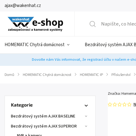
ajax@wakenhat.cz
HOMEMATIC Chytrá domácnost
Bezdrátový systém AJAX 
Dovolte nám Vás informovat, že registrací účtu v našem e-sho
Domů
/
HOMEMATIC Chytrá domácnost
/
HOMEMATIC IP
/
Příslušenství
/
Značka:
Homemat
N
Kategorie
Bezdrátový systém AJAX BASELINE
Bezdrátový systém AJAX SUPERIOR
NVR a kamery