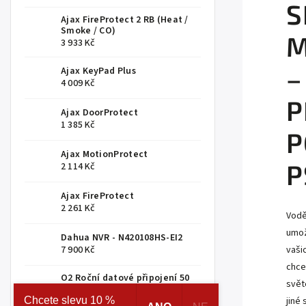
S
Ajax FireProtect 2 RB (Heat /
Smoke / CO)
M
3 933 Kč
–
Ajax KeyPad Plus
4 009 Kč
P
Ajax DoorProtect
1 385 Kč
P
Ajax MotionProtect
P
2 114 Kč
Ajax FireProtect
2 261 Kč
Vodě
umož
Dahua NVR - N420108HS-EI2
7 900 Kč
vaši
chce
O2 Roční datové připojení 50
svět
GB
Chcete slevu 10 %
999 Kč
jiné