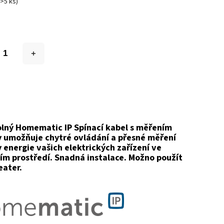
(>5 ks)
lný Homematic IP Spínací kabel s měřením
 umožňuje chytré ovládání a přesné měření
 energie vašich elektrických zařízení ve
m prostředí. Snadná instalace. Možno použít
eater.