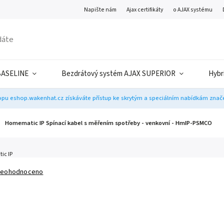
Napište nám
Ajax certifikáty
o AJAX systému
BASELINE
Bezdrátový systém AJAX SUPERIOR
Hybr
pu eshop.wakenhat.cz získáváte přístup ke skrytým a speciálním nabídkám značek
Homematic IP Spínací kabel s měřením spotřeby - venkovní - HmIP-PSMCO
ic IP
eohodnoceno