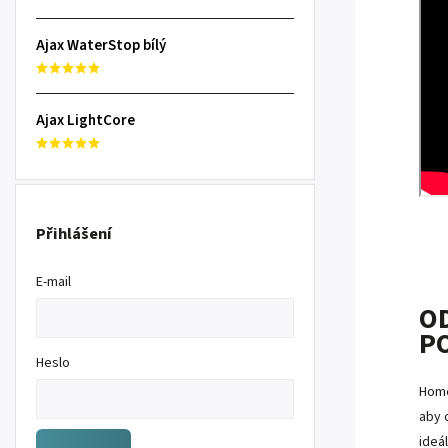
Ajax WaterStop bílý
Ajax LightCore
Přihlášení
E-mail
O
P
Heslo
Home
aby 
ideá