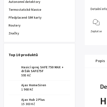
Autonomní detektory
Detailní in
Termostatické hlavice
Předplacené SIM karty
Routery
Zeptat se
Značky
Top 10 produktů
Popis
Hasicí sprej SAFE 750 MAX +
držák SAFE75F
595 Kč
Ajax HomeSiren
De
1 968 Kč
H
Ajax Hub 2 Plus
15 303 Kč