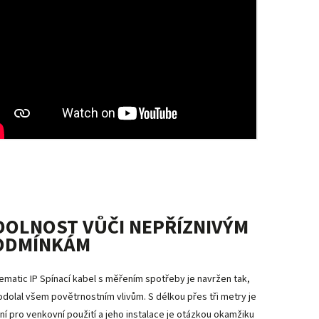
DOLNOST VŮČI NEPŘÍZNIVÝM
ODMÍNKÁM
matic IP Spínací kabel s měřením spotřeby je navržen tak,
odolal všem povětrnostním vlivům. S délkou přes tři metry je
lní pro venkovní použití a jeho instalace je otázkou okamžiku