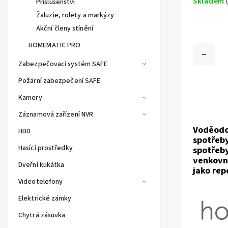
Skladem
Příslušenství
Žaluzie, rolety a markýzy
Akční členy stínění
HOMEMATIC PRO
Zabezpečovací systém SAFE
Požární zabezpečení SAFE
Kamery
Záznamová zařízení NVR
Voděodo
HDD
spotřeby
Hasící prostředky
spotřeby
venkovní
Dveřní kukátka
jako rep
Videotelefony
Elektrické zámky
Chytrá zásuvka