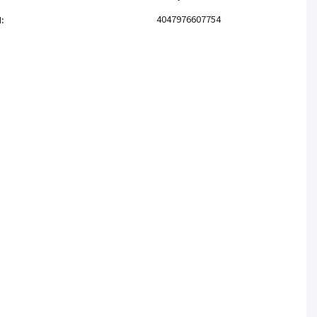
4047976607754
N
: