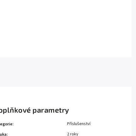
oplňkové parametry
Příslušenství
egorie
:
2 roky
uka
: