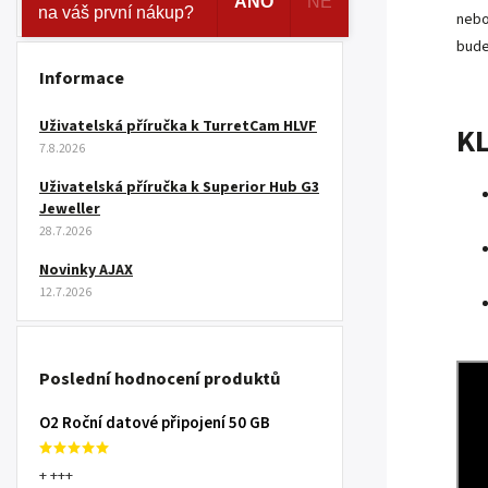
ANO
NE
na váš první nákup?
nebo
bude
Informace
Uživatelská příručka k TurretCam HLVF
K
7.8.2026
Uživatelská příručka k Superior Hub G3
Jeweller
28.7.2026
Novinky AJAX
12.7.2026
Poslední hodnocení produktů
O2 Roční datové připojení 50 GB
+ +++