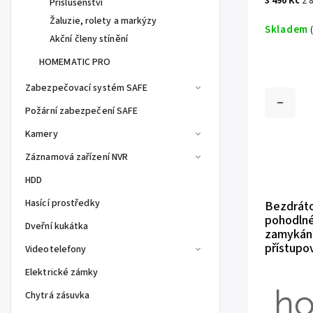
3 490 Kč
2 
Příslušenství
Žaluzie, rolety a markýzy
Skladem
Akční členy stínění
HOMEMATIC PRO
Zabezpečovací systém SAFE
Požární zabezpečení SAFE
Kamery
Záznamová zařízení NVR
HDD
Hasící prostředky
Bezdráto
pohodln
Dveřní kukátka
zamykání 
přístupo
Videotelefony
Elektrické zámky
Chytrá zásuvka