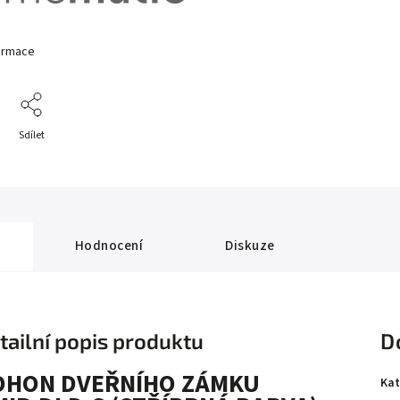
formace
Sdílet
Hodnocení
Diskuze
tailní popis produktu
D
OHON DVEŘNÍHO ZÁMKU
Kat