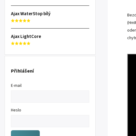
Ajax WaterStop bílý
Bezd
(HmI
odem
Ajax LightCore
chyt
Přihlášení
E-mail
Heslo