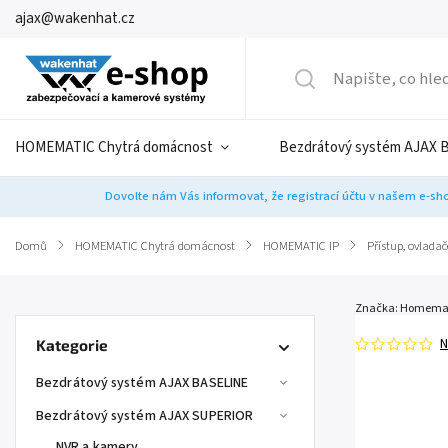
ajax@wakenhat.cz
HOMEMATIC Chytrá domácnost
Bezdrátový systém AJAX 
Dovolte nám Vás informovat, že registrací účtu v našem e-sho
Domů
/
HOMEMATIC Chytrá domácnost
/
HOMEMATIC IP
/
Přístup, ovladač
Značka:
Homemat
N
Kategorie
Bezdrátový systém AJAX BASELINE
Bezdrátový systém AJAX SUPERIOR
NVR a kamery