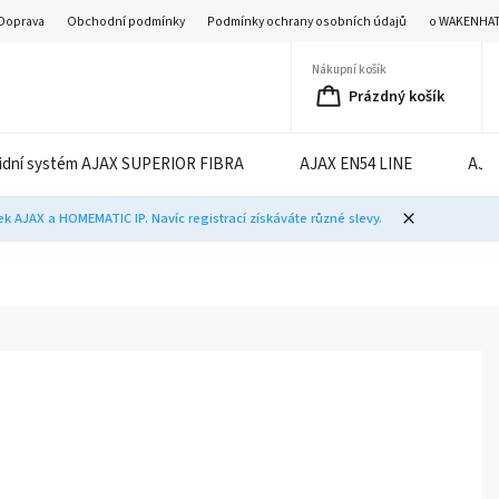
Doprava
Obchodní podmínky
Podmínky ochrany osobních údajů
o WAKENHA
Nákupní košík
Prázdný košík
idní systém AJAX SUPERIOR FIBRA
AJAX EN54 LINE
AJA
 AJAX a HOMEMATIC IP. Navíc registrací získáváte různé slevy.