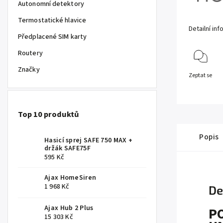
Autonomní detektory
Termostatické hlavice
Detailní in
Předplacené SIM karty
Routery
Značky
Zeptat se
Top 10 produktů
Popis
Hasicí sprej SAFE 750 MAX +
držák SAFE75F
595 Kč
Ajax HomeSiren
1 968 Kč
De
Ajax Hub 2 Plus
P
15 303 Kč