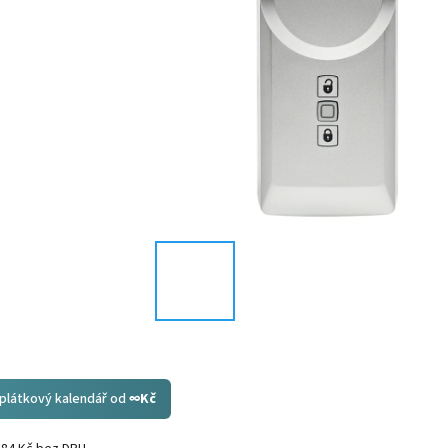
splátkový kalendář od
∞
Kč