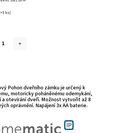
884 Kč bez DPH
(>5 ks)
vý Pohon dveřního zámku je určený k
ému, motoricky poháněnému odemykání,
a otevírání dveří. Možnost vytvořit až 8
vých oprávnění. Napájení 3x AA baterie.