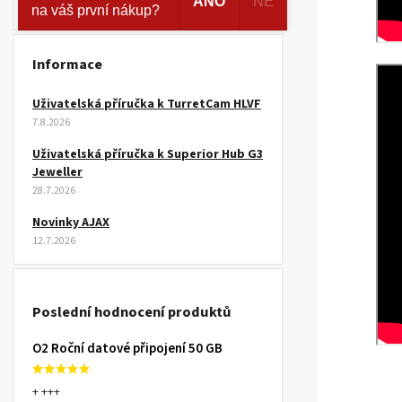
ANO
NE
na váš první nákup?
Informace
Uživatelská příručka k TurretCam HLVF
7.8.2026
Uživatelská příručka k Superior Hub G3
Jeweller
28.7.2026
Novinky AJAX
12.7.2026
Poslední hodnocení produktů
O2 Roční datové připojení 50 GB
+ +++