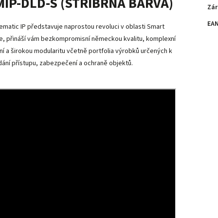
IP-DLD-S (STŘÍBRNÁ BARVA)
Zár
EA
matic IP představuje naprostou revoluci v oblasti Smart
, přináší vám bezkompromisní německou kvalitu, komplexní
ní a širokou modularitu včetně portfolia výrobků určených k
dání přístupu, zabezpečení a ochraně objektů.