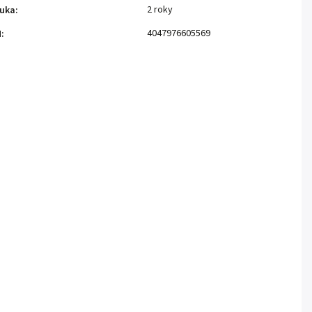
2 roky
uka
:
4047976605569
N
: