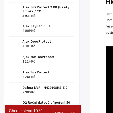
HM
Ajax FireProtect 2 RB (Heat /
Smoke / CO)
Home
3 933 Kč
Home
Ajax KeyPad Plus
řeše
4 009 Kč
ovlá
Ajax DoorProtect
1 385 Kč
Ajax MotionProtect
2 114 Kč
Ajax FireProtect
2 261 Kč
Dahua NVR - N420108HS-EI2
7 900 Kč
O2 Roční datové připojení 50
GB
Chcete slevu 10 %
999 Kč