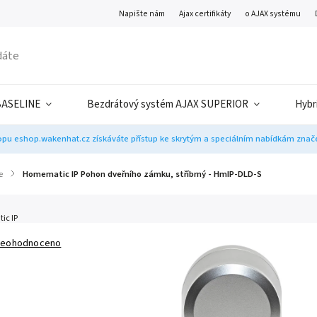
Napište nám
Ajax certifikáty
o AJAX systému
BASELINE
Bezdrátový systém AJAX SUPERIOR
Hybr
pu eshop.wakenhat.cz získáváte přístup ke skrytým a speciálním nabídkám značek
e
/
Homematic IP Pohon dveřního zámku, stříbrný - HmIP-DLD-S
ic IP
eohodnoceno