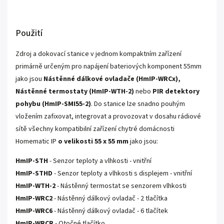
Použití
Zdroj a dokovací stanice v jednom kompaktním zařízení
primárně určeným pro napájení bateriových komponent 55mm
jako jsou
Nástěnné dálkové ovladače (HmIP-WRCx),
Nástěnné termostaty (HmIP-WTH-2)
nebo
PIR detektory
pohybu (HmIP-SMI55-2)
. Do stanice lze snadno pouhým
vložením zafixovat, integrovat a provozovat v dosahu rádiové
sítě všechny kompatibilní zařízení chytré domácnosti
Homematic IP
o velikosti 55 x 55 mm
jako jsou:
HmIP-STH
- Senzor teploty a vlhkosti - vnitřní
HmIP-STHD
- Senzor teploty a vlhkosti s displejem - vnitřní
HmIP-WTH-2
- Nástěnný termostat se senzorem vlhkosti
HmIP-WRC2
- Nástěnný dálkový ovladač - 2 tlačítka
HmIP-WRC6
- Nástěnný dálkový ovladač - 6 tlačítek
HmIP-WRCR
- Otočné tlačítko