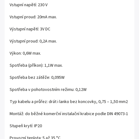
Vstupní napětí: 230 V
Vstupní proud: 20mA max.
Výstupní napětí: 3V DC
Výstupní proud: 0,2A max.
Výkon: 0,6W max.
Spotřeba (příkon): 1,1W max.
Spotřeba bez zátěže: 0,095W
Spotřeba v pohotovostním režimu: 0,12W
Typ kabelu a průřez: drát i lanko bez koncovky, 0,75 – 1,50 mm2
Montáž: do běžné komerční instalační krabice podle DIN 49073-1
Stupeň krytí: IP20
Provozní teplota: 5 až 35 °C