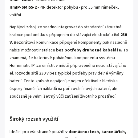
HmIP-SMI55-2
- PIR detektor pohybu - pro 55 mm rámeček,
vnitřní
Napájecí zdroj lze snadno integrovat do standardní zápustné
krabice pod omítku s připojením do stávající elektrické
sítě 230
V.
Bezdrátová komunikace připojené komponenty pak následně
nabízí možnost instalace
bez potřeby druhotné kabeláže.
To
znamená, že bateriově poháněnou komponentu systému
Homematic IP lze umístit v místě připraveného nebo stávajícího
el. rozvodu sítě 230 V bez typické potřeby pravidelné výměny
baterií. Tento způsob napájení je nejen efektivní z hlediska
úspory finančních nákladů na pořizování nových baterií, ale
současně je velmi šetrný vůči zatížení životního prostředí.
Široký rozsah využití
Ideální pro všestranné použití
v domácnostech, kancelářích,