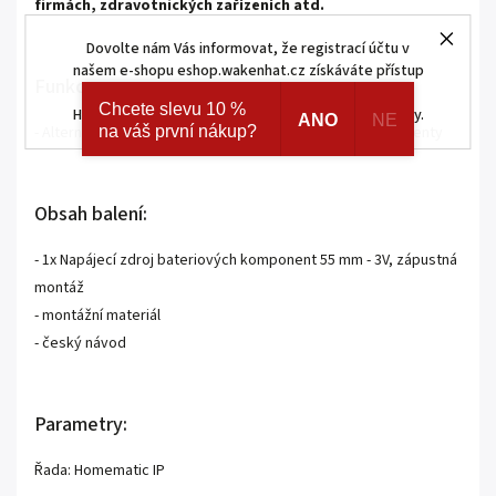
firmách, zdravotnických zařízeních atd.
Dovolte nám Vás informovat, že registrací účtu v
našem e-shopu eshop.wakenhat.cz získáváte přístup
Funkce:
ke skrytým a speciálním nabídkám značek AJAX a
Chcete slevu 10 %
HOMEMATIC IP. Navíc registrací získáváte různé slevy.
ANO
NE
na váš první nákup?
- Alternativní zdroj napájení pro 55 mm bateriové komponenty
Obsah balení:
- 1x Napájecí zdroj bateriových komponent 55 mm - 3V, zápustná
montáž
- montážní materiál
- český návod
Parametry:
Řada: Homematic IP