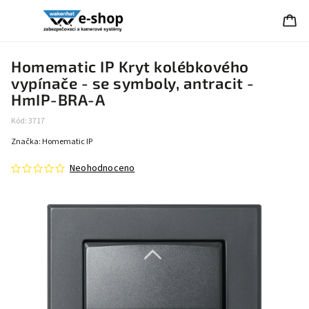
Homematic IP Kryt kolébkového
vypínače - se symboly, antracit -
HmIP-BRA-A
Kód:
3717
Značka:
Homematic IP
Neohodnoceno