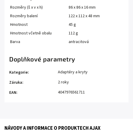
Rozměry (š x v x h)
86 x 86 x 16 mm
Rozměry balení
122 x 112 x 48 mm
Hmotnost
45 g
Hmotnost včetně obalu
112 g
Barva
antracitová
Doplňkové parametry
Adaptéry a kryty
Kategorie
:
2 roky
Záruka
:
4047976561711
EAN
:
NÁVODY A INFORMACE O PRODUKTECH AJAX