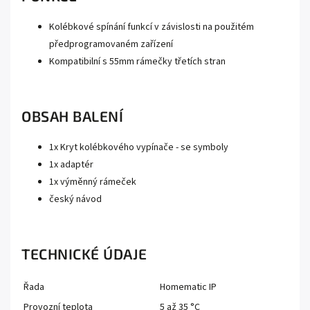
Kolébkové spínání funkcí v závislosti na použitém
předprogramovaném zařízení
Kompatibilní s 55mm rámečky třetích stran
OBSAH BALENÍ
1x Kryt kolébkového vypínače - se symboly
1x adaptér
1x výměnný rámeček
český návod
TECHNICKÉ ÚDAJE
Řada
Homematic IP
Provozní teplota
5 až 35 °C