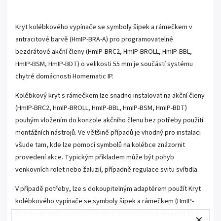
Kryt kolébkového vypínače se symboly šipek a rámečkem v
antracitové barvě (HmIP-BRA-A) pro programovatelné
bezdrátové akční členy (HmIP-BRC2, HmIP-BROLL, HmIP-BBL,
HmIP-BSM, HmIP-BDT) o velikosti 55 mm je součástí systému
chytré domácnosti Homematic IP.
Kolébkový kryt s rámečkem lze snadno instalovat na akční členy
(HmIP-BRC2, HmIP-BROLL, HmIP-BBL, HmIP-BSM, HmIP-BDT)
pouhým vložením do konzole akčního členu bez potřeby použití
montážních nástrojů. Ve většině případů je vhodný pro instalaci
všude tam, kde lze pomocí symbolů na kolébce znázornit
provedení akce. Typickým příkladem může být pohyb
venkovních rolet nebo žaluzií, případně regulace svitu svítidla.
V případě potřeby, lze s dokoupitelným adaptérem použít Kryt
kolébkového vypínače se symboly šipek a rámečkem (HmIP-
BRA-A) i na další vypínače výrobců třetích stran o velikosti 55 x