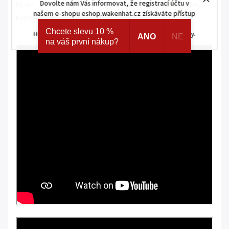
Dovolte nám Vás informovat, že registrací účtu v
55 mm jako Berker, Busch-Jaeger, ELSO, Gira, Merten, JUNG,
našem e-shopu eshop.wakenhat.cz získáváte přístup
Kopp a další.
ke skrytým a speciálním nabídkám značek AJAX a
Chcete slevu 10 %
HOMEMATIC IP. Navíc registrací získáváte různé slevy.
ANO
NE
na váš první nákup?