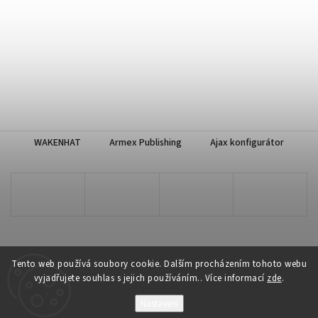
WAKENHAT
Armex Publishing
Ajax konfigurátor
Tento web používá soubory cookie. Dalším procházením tohoto webu
vyjadřujete souhlas s jejich používáním.. Více informací
zde
.
Copyright 2026
WAKENHAT e-shop
. Všechna práva vyhrazena.
Nastavení
Vytvořil
Shoptet
| Design
Shoptak.cz