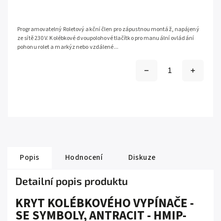
Programovatelný Roletový akční člen pro zápustnou montáž, napájený
ze sítě 230 V. Kolébkové dvoupolohové tlačítko pro manuální ovládání
pohonu rolet a markýz nebo vzdálené...
Popis
Hodnocení
Diskuze
Detailní popis produktu
KRYT KOLÉBKOVÉHO VYPÍNAČE -
SE SYMBOLY, ANTRACIT - HMIP-