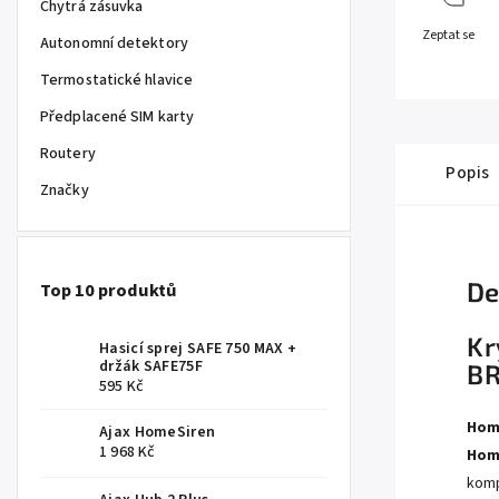
Chytrá zásuvka
Zeptat se
Autonomní detektory
Termostatické hlavice
Předplacené SIM karty
Routery
Popis
Značky
De
Top 10 produktů
Kr
Hasicí sprej SAFE 750 MAX +
držák SAFE75F
B
595 Kč
Hom
Ajax HomeSiren
1 968 Kč
Hom
komp