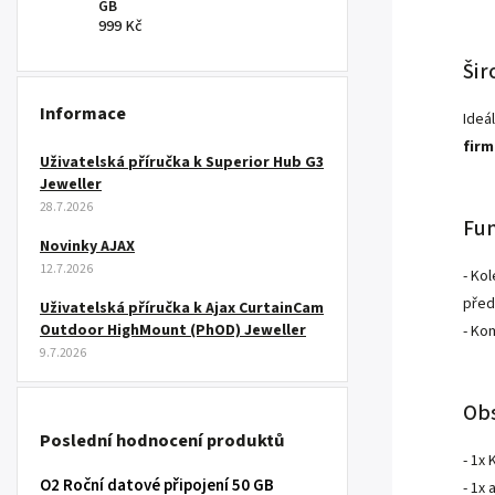
GB
999 Kč
Šir
Informace
Ideá
firm
Uživatelská příručka k Superior Hub G3
Jeweller
28.7.2026
Fun
Novinky AJAX
12.7.2026
- Ko
před
Uživatelská příručka k Ajax CurtainCam
Outdoor HighMount (PhOD) Jeweller
- Ko
9.7.2026
Obs
Poslední hodnocení produktů
- 1x
O2 Roční datové připojení 50 GB
- 1x