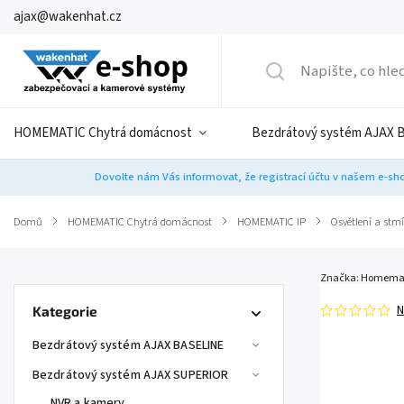
ajax@wakenhat.cz
HOMEMATIC Chytrá domácnost
Bezdrátový systém AJAX 
Dovolte nám Vás informovat, že registrací účtu v našem e-sho
Domů
/
HOMEMATIC Chytrá domácnost
/
HOMEMATIC IP
/
Osvětlení a stm
Značka:
Homemat
N
Kategorie
Bezdrátový systém AJAX BASELINE
Bezdrátový systém AJAX SUPERIOR
NVR a kamery