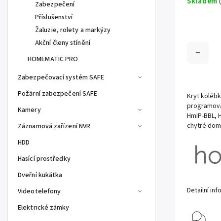
Skladem
Zabezpečení
Příslušenství
Žaluzie, rolety a markýzy
Akční členy stínění
HOMEMATIC PRO
Zabezpečovací systém SAFE
Požární zabezpečení SAFE
Kryt koléb
programova
Kamery
HmIP-BBL, 
chytré dom
Záznamová zařízení NVR
HDD
Hasící prostředky
Dveřní kukátka
Detailní in
Videotelefony
Elektrické zámky