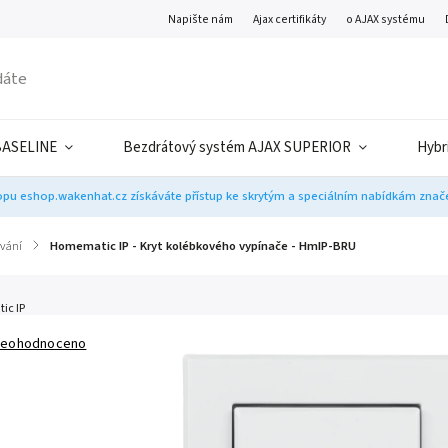
Napište nám
Ajax certifikáty
o AJAX systému
BASELINE
Bezdrátový systém AJAX SUPERIOR
Hybr
pu eshop.wakenhat.cz získáváte přístup ke skrytým a speciálním nabídkám značek
ívání
/
Homematic IP - Kryt kolébkového vypínače - HmIP-BRU
ic IP
eohodnoceno