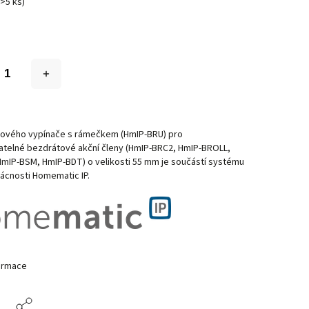
(>5 ks)
kového vypínače s rámečkem (HmIP-BRU) pro
telné bezdrátové akční členy (HmIP-BRC2, HmIP-BROLL,
HmIP-BSM, HmIP-BDT) o velikosti 55 mm je součástí systému
ácnosti Homematic IP.
formace