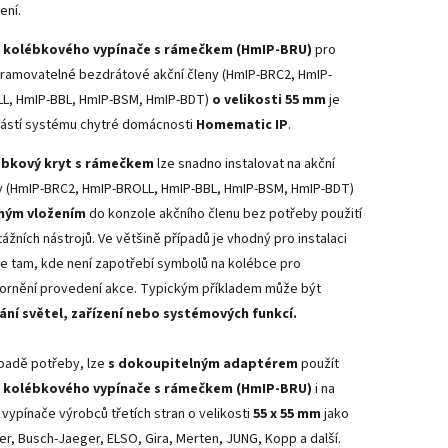
ení.
t kolébkového vypínače s rámečkem (HmIP-BRU)
pro
ramovatelné bezdrátové akční členy (HmIP-BRC2, HmIP-
L, HmIP-BBL, HmIP-BSM, HmIP-BDT)
o velikosti 55 mm
je
ástí systému chytré domácnosti
Homematic IP
.
ébkový kryt s rámečkem
lze snadno instalovat na akční
y (HmIP-BRC2, HmIP-BROLL, HmIP-BBL, HmIP-BSM, HmIP-BDT)
hým vložením
do konzole akčního členu bez potřeby použití
ážních nástrojů. Ve většině případů je vhodný pro instalaci
e tam, kde není zapotřebí symbolů na kolébce pro
ornění provedení akce. Typickým příkladem může být
ání světel, zařízení nebo systémových funkcí.
ípadě potřeby, lze
s dokoupitelným adaptérem
použít
t kolébkového vypínače s rámečkem (HmIP-BRU)
i na
í vypínače výrobců třetích stran o velikosti
55 x 55 mm
jako
er, Busch-Jaeger, ELSO, Gira, Merten, JUNG, Kopp a další.