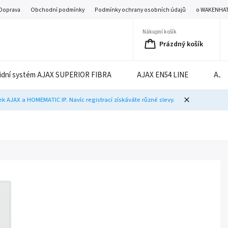
Doprava
Obchodní podmínky
Podmínky ochrany osobních údajů
o WAKENHA
Nákupní košík
Prázdný košík
idní systém AJAX SUPERIOR FIBRA
AJAX EN54 LINE
AJA
 AJAX a HOMEMATIC IP. Navíc registrací získáváte různé slevy.