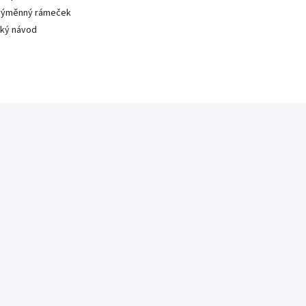
 výměnný rámeček
ský návod