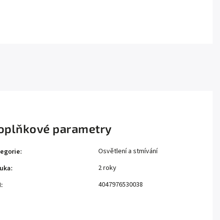
oplňkové parametry
Osvětlení a stmívání
egorie
:
2 roky
uka
:
4047976530038
N
: