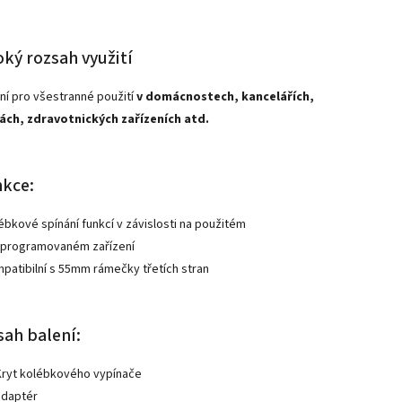
oký rozsah využití
lní pro všestranné použití
v domácnostech, kancelářích,
ách, zdravotnických zařízeních atd.
kce:
lébkové spínání funkcí v závislosti na použitém
programovaném zařízení
mpatibilní s 55mm rámečky třetích stran
ah balení:
 Kryt kolébkového vypínače
 adaptér