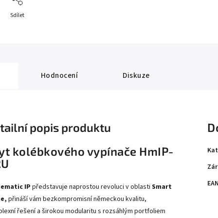
Sdílet
Hodnocení
Diskuze
tailní popis produktu
D
yt kolébkového vypínače HmIP-
Kat
RU
Zár
EA
ematic IP
představuje naprostou revoluci v oblasti
Smart
e,
přináší vám bezkompromisní německou kvalitu,
lexní řešení a širokou modularitu s rozsáhlým portfoliem