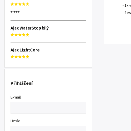
- 1x
+ +++
- če
Ajax WaterStop bílý
Ajax LightCore
Přihlášení
E-mail
Heslo