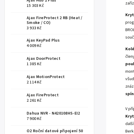
Ajax Hub 2 Plus
zaříz
15 303 Kč
Kry
Ajax FireProtect 2 RB (Heat /
prog
Smoke / CO)
3 933 Kč
BROL
souč
Ajax KeyPad Plus
4 009 Kč
Kol
člen
Ajax DoorProtect
1 385 Kč
pou
mont
Ajax MotionProtect
všud
2 114 Kč
znáz
spín
Ajax FireProtect
2 261 Kč
V př
Dahua NVR - N420108HS-EI2
Kry
7 900 Kč
dalš
O2 Roční datové připojení 50
Berk