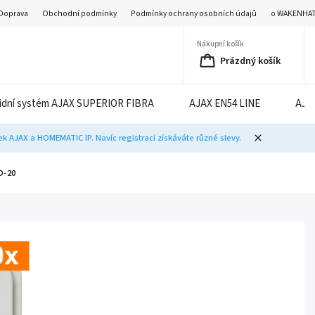
Doprava
Obchodní podmínky
Podmínky ochrany osobních údajů
o WAKENHA
Nákupní košík
Prázdný košík
idní systém AJAX SUPERIOR FIBRA
AJAX EN54 LINE
AJA
 AJAX a HOMEMATIC IP. Navíc registrací získáváte různé slevy.
O-20