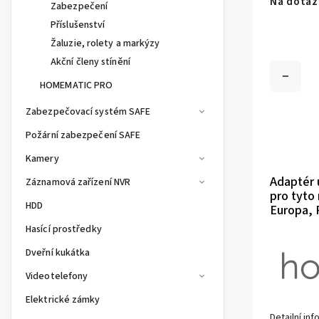
Na dotaz
Zabezpečení
Příslušenství
Žaluzie, rolety a markýzy
Akční členy stínění
HOMEMATIC PRO
Zabezpečovací systém SAFE
Požární zabezpečení SAFE
Kamery
Adaptér 
Záznamová zařízení NVR
pro tyto
HDD
Europa, P
Hasící prostředky
Dveřní kukátka
Videotelefony
Elektrické zámky
Detailní in