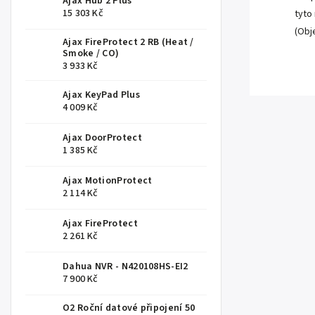
Ajax Hub 2 Plus
15 303 Kč
tyto
(Obje
Ajax FireProtect 2 RB (Heat /
Smoke / CO)
3 933 Kč
Ajax KeyPad Plus
4 009 Kč
Ajax DoorProtect
1 385 Kč
Ajax MotionProtect
2 114 Kč
Ajax FireProtect
2 261 Kč
Dahua NVR - N420108HS-EI2
7 900 Kč
O2 Roční datové připojení 50