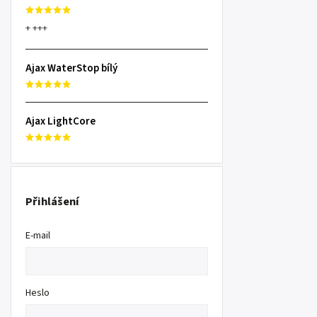
+ +++
Ajax WaterStop bílý
Ajax LightCore
Přihlášení
E-mail
Heslo