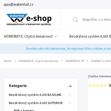
ajax@wakenhat.cz
HOMEMATIC Chytrá domácnost
Bezdrátový systém AJAX 
Dovolte nám Vás informovat, že registrací účtu v našem e-sho
Domů
/
HOMEMATIC Chytrá domácnost
/
HOMEMATIC IP
/
Osvětlení a stm
Značka:
Homemat
N
Kategorie
Bezdrátový systém AJAX BASELINE
Bezdrátový systém AJAX SUPERIOR
NVR a kamery