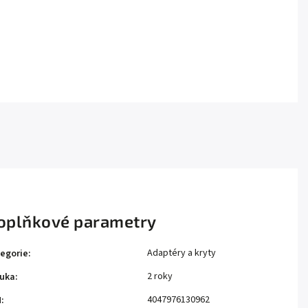
oplňkové parametry
Adaptéry a kryty
egorie
:
2 roky
uka
:
4047976130962
N
: