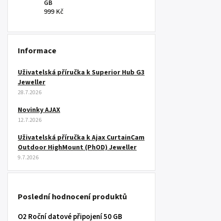
GB
999 Kč
Informace
Uživatelská příručka k Superior Hub G3
Jeweller
28.7.2026
Novinky AJAX
12.7.2026
Uživatelská příručka k Ajax CurtainCam
Outdoor HighMount (PhOD) Jeweller
9.7.2026
Poslední hodnocení produktů
O2 Roční datové připojení 50 GB