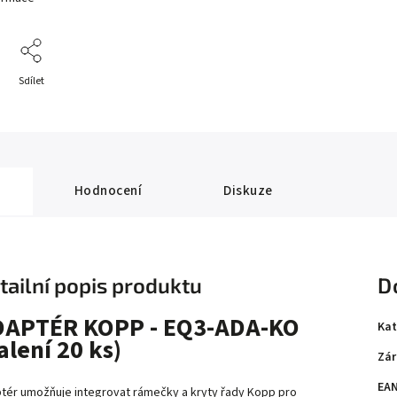
Sdílet
Hodnocení
Diskuze
tailní popis produktu
D
DAPTÉR KOPP - EQ3-ADA-KO
Kat
alení 20 ks)
Zár
EA
tér umožňuje integrovat rámečky a kryty řady Kopp pro