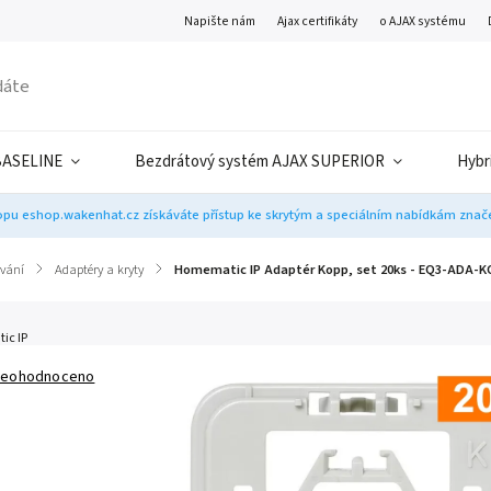
Napište nám
Ajax certifikáty
o AJAX systému
BASELINE
Bezdrátový systém AJAX SUPERIOR
Hybr
pu eshop.wakenhat.cz získáváte přístup ke skrytým a speciálním nabídkám značek
ívání
/
Adaptéry a kryty
/
Homematic IP Adaptér Kopp, set 20ks - EQ3-ADA-K
ic IP
eohodnoceno