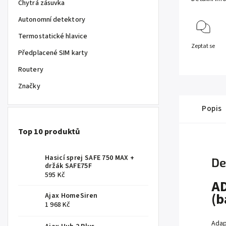
Chytrá zásuvka
Autonomní detektory
Termostatické hlavice
Zeptat se
Předplacené SIM karty
Routery
Značky
Popis
Top 10 produktů
Hasicí sprej SAFE 750 MAX +
De
držák SAFE75F
595 Kč
A
(b
Ajax HomeSiren
1 968 Kč
Adap