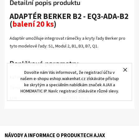
Detailní popis produktu
ADAPTÉR BERKER B2 - EQ3-ADA-B2
(
balení 20 ks
)
Adaptér umožňuje integrovat rámečky a kryty řady Berker pro
tyto modelové řady: S1, Modul 2, B1, B3, B7, Q1.
Doplňkové parametry
Dovolte nám Vás informovat, že registrací účtu v
Adaptéry a kryty
Kategorie
:
našem e-shopu eshop.wakenhat.cz získáváte přístup
ke skrytým a speciálním nabídkám značek AJAX a
2 roky
Záruka
:
HOMEMATIC IP. Navíc registrací získáváte různé slevy.
4047976132638
EAN
:
NÁVODY A INFORMACE O PRODUKTECH AJAX