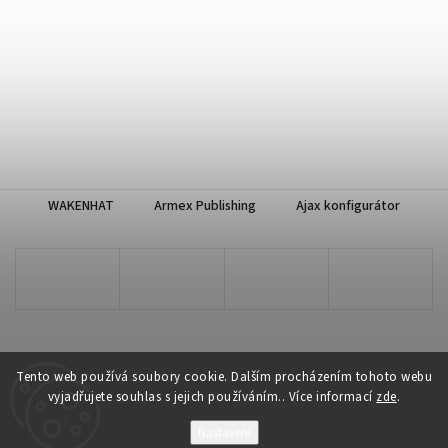
WAKENHAT
Armex Publishing
Ajax konfigurátor
Tento web používá soubory cookie. Dalším procházením tohoto webu
vyjadřujete souhlas s jejich používáním.. Více informací
zde
.
Copyright 2026
WAKENHAT e-shop
. Všechna práva vyhrazena.
Nastavení
Vytvořil
Shoptet
| Design
Shoptak.cz