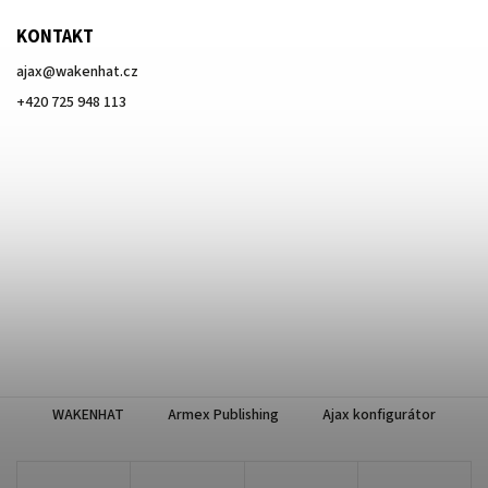
KONTAKT
ajax
@
wakenhat.cz
+420 725 948 113
WAKENHAT
Armex Publishing
Ajax konfigurátor