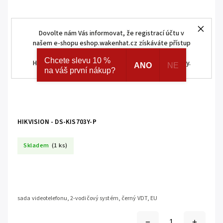
Dovolte nám Vás informovat, že registrací účtu v
našem e-shopu eshop.wakenhat.cz získáváte přístup
ke skrytým a speciálním nabídkám značek AJAX a
Chcete slevu 10 %
HOMEMATIC IP. Navíc registrací získáváte různé slevy.
ANO
NE
na váš první nákup?
HIKVISION - DS-KIS703Y-P
Skladem
(1 ks)
sada videotelefonu, 2-vodičový systém, černý VDT, EU