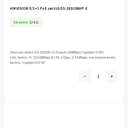
HIKVISION 5/3+1 PoE switch DS-3E0106HP-E
Skladem
(2 ks)
Hikvision switch DS-3E0105-O/ 5x port/ 100Mbps/ napájení 5 VDC
(1A).Switch, 5× 10/100Mbps RJ-45, 1Gbps, 0,744Mpps, kovové provedení,
fanless, napájení DC 5V