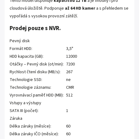
Tento model disponuje
kapacitou 12 TB
a je vhodný i pro
cloudová úložiště. Podporuje
až 64 HD kamer
a s přehledem se
vypořádá s vysokou provozní zátěží.
Prodej pouze s NVR.
Pevný disk
Formát HDD:
3,5"
HDD kapacita (GB):
12000
Otáčky – Pevný disk (ot/min):
7200
Rychlost čtení disku (MB/s):
267
Technologie SSD:
ne
Technologie záznamu:
CMR
Vyrovnávací paměť HDD (MB):
512
Vstupy a výstupy
SATA III (počet):
1
Záruka
Délka záruky (měsíce):
60
Délka záruky IČO (měsíce):
60