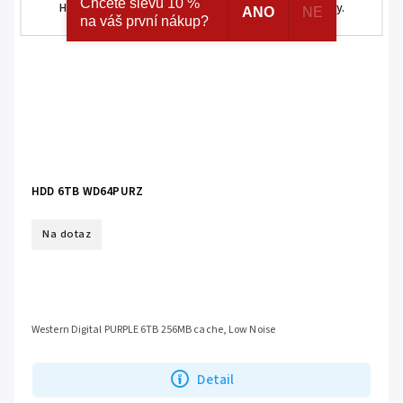
Chcete slevu 10 %
HOMEMATIC IP. Navíc registrací získáváte různé slevy.
ANO
NE
na váš první nákup?
HDD 6TB WD64PURZ
Na dotaz
Western Digital PURPLE 6TB 256MB cache, Low Noise
Detail