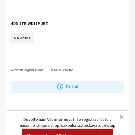
HDD 1TB WD11PURZ
Na dotaz
Western Digital PURPLE 1TB 64MB cache
Detail
Dovolte nám Vás informovat, že registrací účtu v
našem e-shopu eshop.wakenhat.cz získáváte přístup
ke skrytým a speciálním nabídkám značek AJAX a