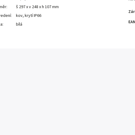
měr:
š 297 x v 248 x h 107 mm
Zár
edení:
kov, krytí IP66
EA
a:
bílá