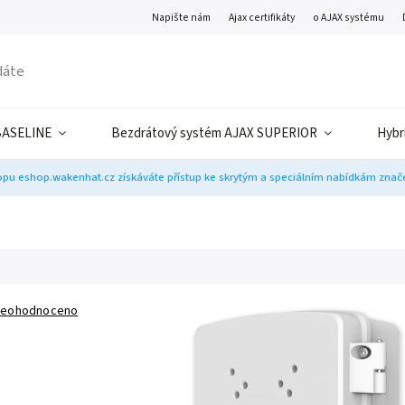
Napište nám
Ajax certifikáty
o AJAX systému
BASELINE
Bezdrátový systém AJAX SUPERIOR
Hybr
pu eshop.wakenhat.cz získáváte přístup ke skrytým a speciálním nabídkám značek
eohodnoceno