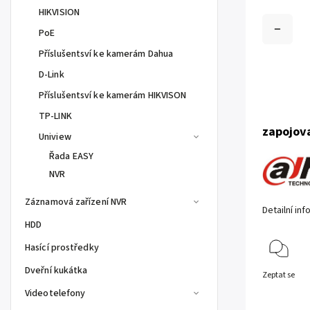
HIKVISION
PoE
Příslušentsví ke kamerám Dahua
D-Link
Příslušentsví ke kamerám HIKVISON
TP-LINK
zapojova
Uniview
Řada EASY
NVR
Záznamová zařízení NVR
Detailní in
HDD
Hasící prostředky
Dveřní kukátka
Zeptat se
Videotelefony