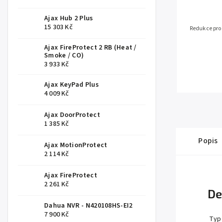
Ajax Hub 2 Plus
15 303 Kč
Redukce pro
Ajax FireProtect 2 RB (Heat /
Smoke / CO)
3 933 Kč
Ajax KeyPad Plus
4 009 Kč
Ajax DoorProtect
1 385 Kč
Popis
Ajax MotionProtect
2 114 Kč
Ajax FireProtect
2 261 Kč
De
Dahua NVR - N420108HS-EI2
7 900 Kč
Typ 