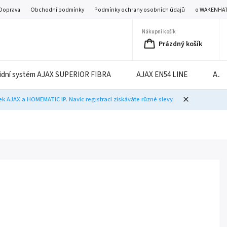
Doprava
Obchodní podmínky
Podmínky ochrany osobních údajů
o WAKENHA
Nákupní košík
Prázdný košík
idní systém AJAX SUPERIOR FIBRA
AJAX EN54 LINE
AJA
 AJAX a HOMEMATIC IP. Navíc registrací získáváte různé slevy.