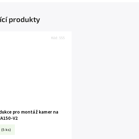
ící produkty
Kód:
555
dukce pro montáž kamer na
FA150-V2
(5 ks)