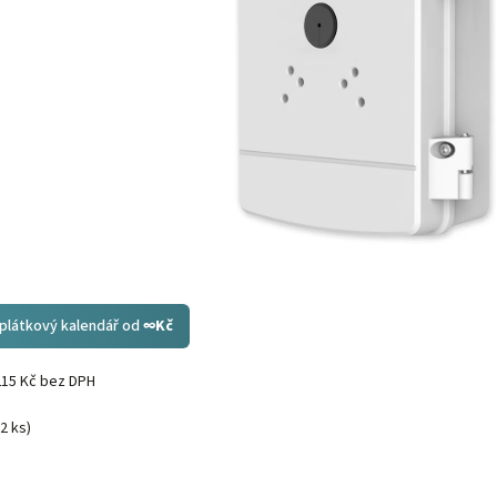
splátkový kalendář od
∞
Kč
215 Kč bez DPH
(2 ks)