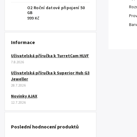
Roz
O2 Roční datové připojení 50
GB
Prov
999 Kč
Barv
Informace
Uživatelská příručka k TurretCam HLVF
7.8.2026
Uživatelská příručka k Superior Hub G3
Jeweller
28.7.2026
Novinky AJAX
12.7.2026
Poslední hodnocení produktů