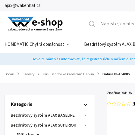
ajax@wakenhat.cz
HOMEMATIC Chytrá domácnost
Bezdrátový systém AJAX 
Dovolte nám Vás informovat, že registrací účtu v našem e-sho
Domů
/
Kamery
/
Příslušentsví ke kamerám Dahua
/
Dahua PFA6400S
Značka:
DAHUA
N
Kategorie
Bezdrátový systém AJAX BASELINE
Bezdrátový systém AJAX SUPERIOR
NVR a kamery