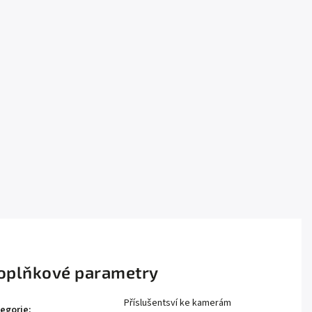
oplňkové parametry
Příslušentsví ke kamerám
egorie
: