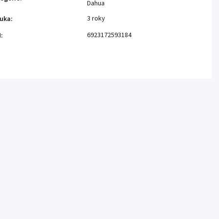
Dahua
3 roky
uka
:
6923172593184
N
: