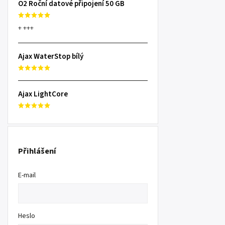
O2 Roční datové připojení 50 GB
+ +++
Ajax WaterStop bílý
Ajax LightCore
Přihlášení
E-mail
Heslo