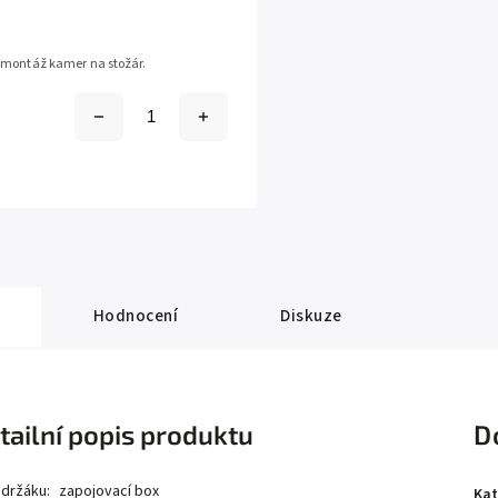
 montáž kamer na stožár.
Hodnocení
Diskuze
tailní popis produktu
D
držáku:
zapojovací box
Kat