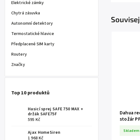
Elektrické zámky
Chytrá zásuvka
Souvisej
Autonomní detektory
Termostatické hlavice
Předplacené SIM karty
Routery
Značky
Top 10 produktů
Hasicí sprej SAFE 750 MAX +
Dahua re
držák SAFE75F
stožár P
595 Kč
Skladem
Ajax HomeSiren
1 968 Kč