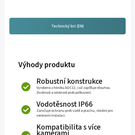
Technický list (EN)
Výhody produktu
Robustní konstrukce
Vyrobeno z hliníku ADC12, což zajišťuje dlouhou
životnost a odolnost proti poškození.
Vodotěsnost IP66
Zaručuje ochranu proti vodě a prachu, ideální pro
venkovní instalaci.
Kompatibilita s více
kamerami