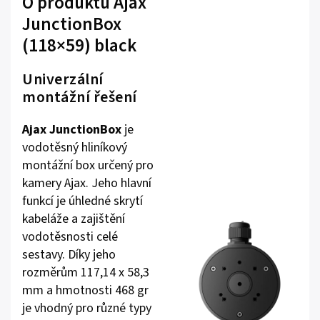
O produktu Ajax
JunctionBox
(118×59) black
Univerzální
montážní řešení
Ajax JunctionBox
je
vodotěsný hliníkový
montážní box určený pro
kamery Ajax. Jeho hlavní
funkcí je úhledné skrytí
kabeláže a zajištění
vodotěsnosti celé
sestavy. Díky jeho
rozměrům 117,14 x 58,3
mm a hmotnosti 468 gr
je vhodný pro různé typy