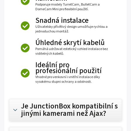
Podporuje modely TurretCam, BulletCam a
DomeCam Mini pro flexibilní použití.
Snadná instalace
Uživatelsky přívětivý design umožňuje rychlou a
jednoduchou montáž.
Úhledné skrytí kabelů
Pomáhá udržovat estetický vzhled instalace bez
viditelných kabelů.
Ideální pro
profesionální použití
Vhodné pro venkovní i vnitřní instalace díky
vysokému stupni ochrany a odolnosti.
Je JunctionBox kompatibilní s
jinými kamerami než Ajax?