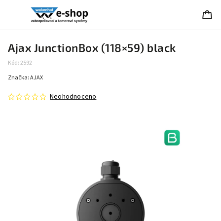
Ajax JunctionBox (118×59) black
Kód:
2592
Značka:
AJAX
Neohodnoceno