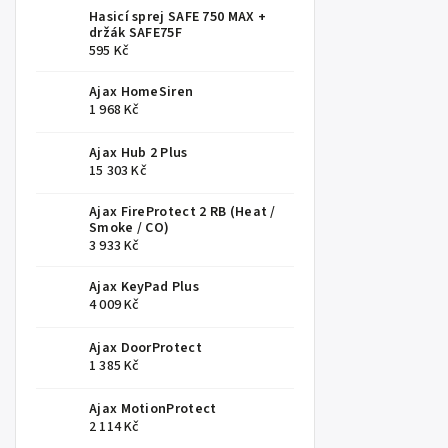
Hasicí sprej SAFE 750 MAX +
držák SAFE75F
595 Kč
Ajax HomeSiren
1 968 Kč
Ajax Hub 2 Plus
15 303 Kč
Ajax FireProtect 2 RB (Heat /
Smoke / CO)
3 933 Kč
Ajax KeyPad Plus
4 009 Kč
Ajax DoorProtect
1 385 Kč
Ajax MotionProtect
2 114 Kč