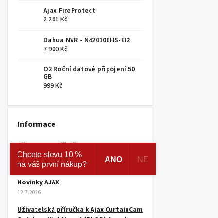
Ajax FireProtect
2 261 Kč
Dahua NVR - N420108HS-EI2
7 900 Kč
O2 Roční datové připojení 50
GB
999 Kč
Informace
Uživatelská příručka k Superior Hub G3
Chcete slevu 10 %
Jeweller
ANO
NE
na váš první nákup?
28.7.2026
Novinky AJAX
12.7.2026
Uživatelská příručka k Ajax CurtainCam