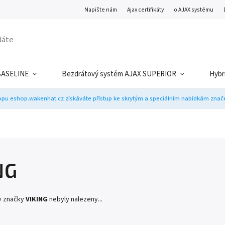
Napište nám
Ajax certifikáty
o AJAX systému
BASELINE
Bezdrátový systém AJAX SUPERIOR
Hybr
pu eshop.wakenhat.cz získáváte přístup ke skrytým a speciálním nabídkám značek
NG
y značky
VIKING
nebyly nalezeny...