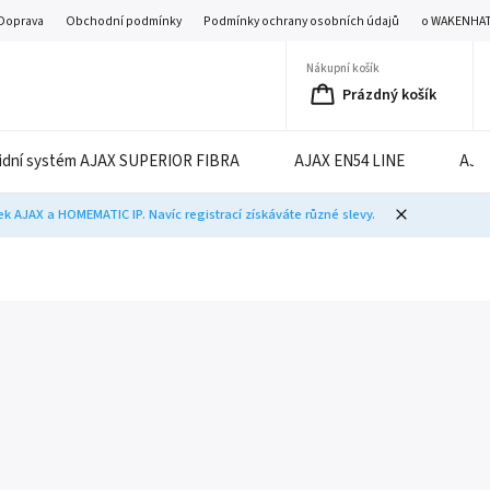
Doprava
Obchodní podmínky
Podmínky ochrany osobních údajů
o WAKENHA
Nákupní košík
Prázdný košík
idní systém AJAX SUPERIOR FIBRA
AJAX EN54 LINE
AJA
 AJAX a HOMEMATIC IP. Navíc registrací získáváte různé slevy.