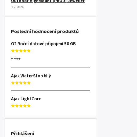
Outdoor HighMount (PhOD) Jeweller
9.7.2026
Poslední hodnocení produktů
O2 Roční datové připojení 50 GB
+ +++
Ajax WaterStop bílý
Ajax LightCore
Přihlášení