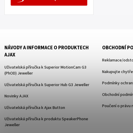
NÁVODY A INFORMACE O PRODUKTECH
OBCHODNÍ P
AJAX
Reklamace/odsto
Uživatelská příručka k Superior MotionCam G3
Nakupujte chytře
(PhOD) Jeweller
Podmínky ochrany
Uživatelská příručka k Superior Hub G3 Jeweller
Obchodní podmí
Novinky AJAX
Poučení o právu 
Uživatelská příručka k Ajax Button
Uživatelská příručka k produktu SpeakerPhone
Jeweller