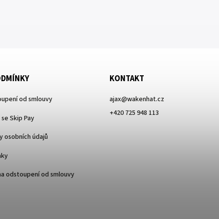
ODMÍNKY
KONTAKT
upení od smlouvy
ajax
@
wakenhat.cz
+420 725 948 113
 se Skip Pay
 osobních údajů
nky
na odstoupení od smlouvy